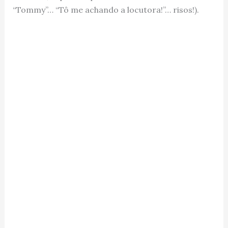
“Tommy”… “Tô me achando a locutora!”… risos!).