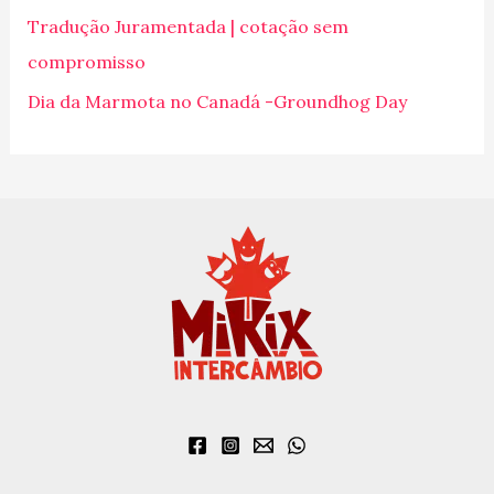
p
Tradução Juramentada | cotação sem
o
compromisso
r
Dia da Marmota no Canadá -Groundhog Day
: