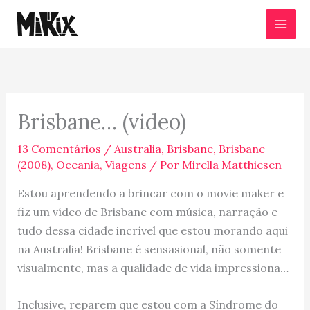
Ir
para
o
conteúdo
Brisbane… (video)
13 Comentários
/
Australia
,
Brisbane
,
Brisbane
(2008)
,
Oceania
,
Viagens
/ Por
Mirella Matthiesen
Estou aprendendo a brincar com o movie maker e
fiz um vídeo de Brisbane com música, narração e
tudo dessa cidade incrível que estou morando aqui
na Australia! Brisbane é sensasional, não somente
visualmente, mas a qualidade de vida impressiona…
Inclusive, reparem que estou com a Síndrome do