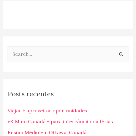
P
e
s
q
Posts recentes
u
i
Viajar é aproveitar oportunidades
s
eSIM no Canadá – para intercâmbio ou férias
a
Ensino Médio em Ottawa, Canadá
r