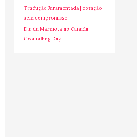
o
Tradução Juramentada | cotação
r
sem compromisso
:
Dia da Marmota no Canadá -
Groundhog Day