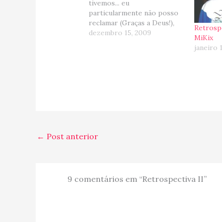
tivemos... eu
particularmente não posso
reclamar (Graças a Deus!),
Retrosp
mas a crise atrapalhou
dezembro 15, 2009
MiKix
bastante: bastante gente
janeiro 
perdeu dinheiro de
investimento, alguns
perderam emprego, outros
se feriram no mercado
imobiliario e por aí vai... se
bem que outros se
beneficiaram…
←
Post anterior
9 comentários em “Retrospectiva II”