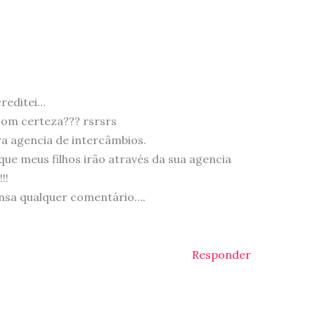
reditei…
om certeza??? rsrsrs
ra agencia de intercâmbios.
ue meus filhos irão através da sua agencia
!!
nsa qualquer comentário….
Responder