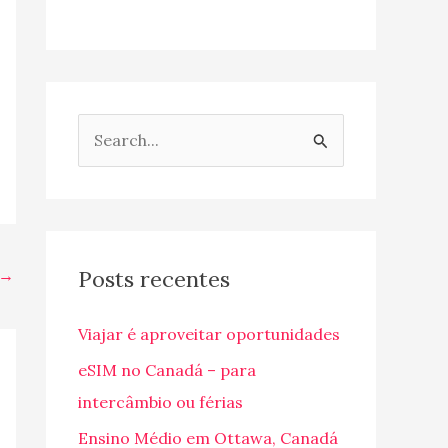
P
e
s
q
u
→
Posts recentes
i
Viajar é aproveitar oportunidades
s
a
eSIM no Canadá – para
r
intercâmbio ou férias
p
Ensino Médio em Ottawa, Canadá