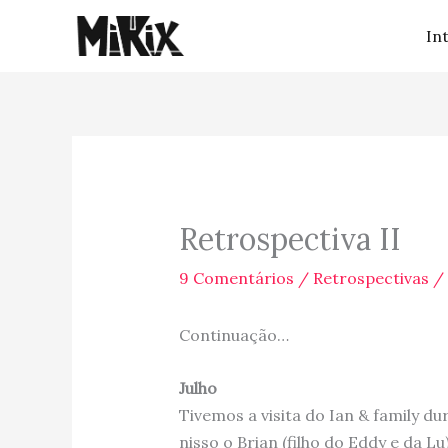
Ir
In
para
o
conteúdo
Retrospectiva II
9 Comentários
/
Retrospectivas
/
Continuação…
Julho
Tivemos a visita do Ian & family du
nisso o Brian (filho do Eddy e da