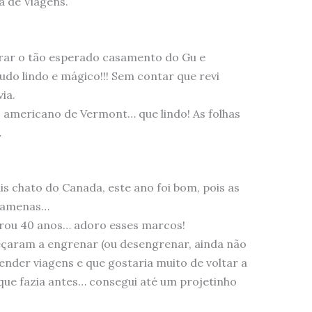
a de Viagens.
rar o tão esperado casamento do Gu e
udo lindo e mágico!!! Sem contar que revi
ia.
 americano de Vermont… que lindo! As folhas
…
 chato do Canada, este ano foi bom, pois as
 amenas…
ou 40 anos… adoro esses marcos!
meçaram a engrenar (ou desengrenar, ainda não
 vender viagens e que gostaria muito de voltar a
que fazia antes… consegui até um projetinho