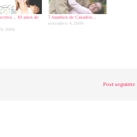
ectiva … 10 anos de
7 Aninhos de Casados….
setembro 4, 2006
19, 2006
Post seguinte