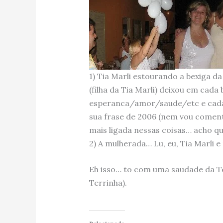
1) Tia Marli estourando a bexiga da
(filha da Tia Marli) deixou em cada
esperanca/amor/saude/etc e cada 
sua frase de 2006 (nem vou comenta
mais ligada nessas coisas… acho que
2) A mulherada… Lu, eu, Tia Marli 
Eh isso… to com uma saudade da Te
Terrinha).