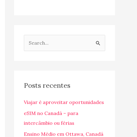
P
e
s
q
u
Posts recentes
i
Viajar é aproveitar oportunidades
s
a
eSIM no Canadá – para
r
intercâmbio ou férias
p
Ensino Médio em Ottawa, Canadá