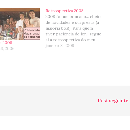
Retrospectiva 2008
2008 foi um bom ano... cheio
de novidades e surpresas (a
maioria boa!). Para quem
tiver paciência de ler... segue
aí a retrospectiva do meu
on 2006
ano... Janeiro... Passamos o
janeiro 8, 2009
26, 2006
ano novo no Brasil (como
sempre) na chácara da Tia
Marli com familia e amigos
(pena que sempre faltam
pessoas que…
Post seguinte