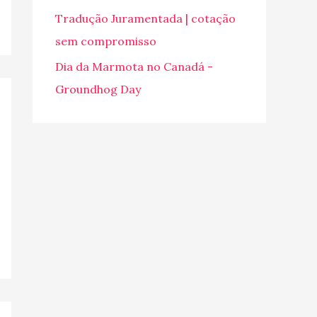
o
Tradução Juramentada | cotação
r
sem compromisso
:
Dia da Marmota no Canadá -
Groundhog Day