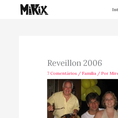
Ir
In
para
o
conteúdo
Reveillon 2006
7 Comentários
/
Familia
/ Por
Mire