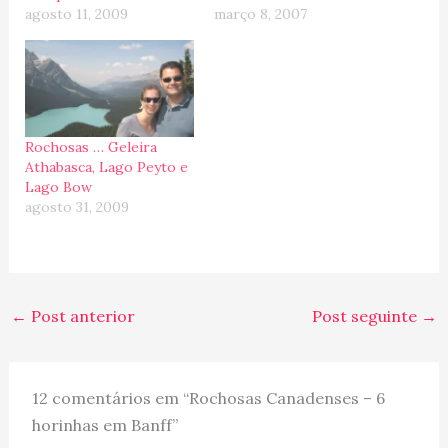
agosto 11, 2009
março 8, 2007
Rochosas … Geleira
Athabasca, Lago Peyto e
Lago Bow
agosto 31, 2009
←
Post anterior
Post seguinte
→
12 comentários em “Rochosas Canadenses – 6
horinhas em Banff”