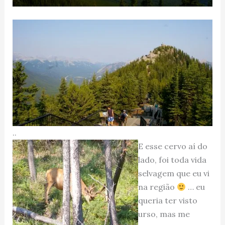
..
E esse cervo aí do
lado, foi toda vida
selvagem que eu vi
na região
… eu
queria ter visto
urso, mas me