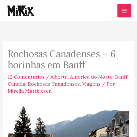
Ir
para
o
conteúdo
Rochosas Canadenses – 6
horinhas em Banff
12 Comentários
/
Alberta
,
America do Norte
,
Banff
,
Canada
,
Rochosas Canadenses
,
Viagens
/ Por
Mirella Matthiesen