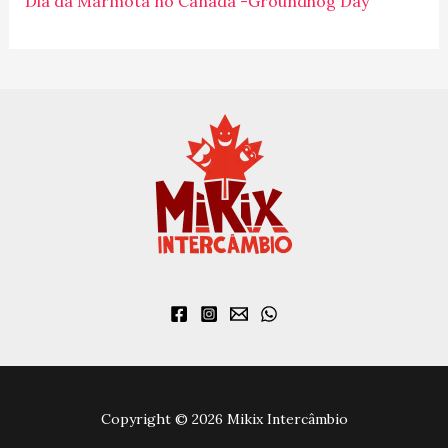
Dia da Marmota no Canadá -Groundhog Day
:
Copyright © 2026 Mikix Intercâmbio