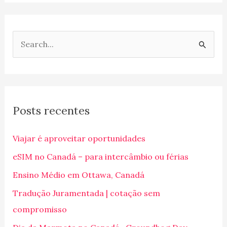
P
e
s
q
Posts recentes
u
i
Viajar é aproveitar oportunidades
s
eSIM no Canadá – para intercâmbio ou férias
a
Ensino Médio em Ottawa, Canadá
r
p
Tradução Juramentada | cotação sem
o
compromisso
r