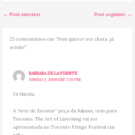
que continuo escrevendo
por aqui, já são mais de
←
Post anterior
Post seguinte
→
13 anos de blog! A…
25 comentários em “Sem querer ser chata, já
sendo!”
BARBARA DE LA FUENTE
JUNHO 2, 2009 EM 7:20 PM
Oi Mirela,
A “Arte de Escutar” peça da Juliana, vem para
Toronto, The Art of Listening vai ser
apresentada no Toronto Fringe Festival em
julho.