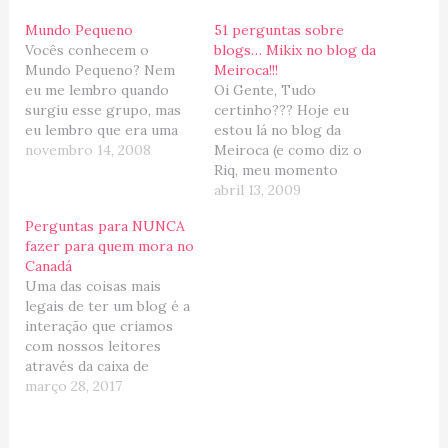
Mundo Pequeno
51 perguntas sobre
Vocês conhecem o
blogs… Mikix no blog da
Mundo Pequeno? Nem
Meiroca!!!
eu me lembro quando
Oi Gente, Tudo
surgiu esse grupo, mas
certinho??? Hoje eu
eu lembro que era uma
estou lá no blog da
comunidade de
novembro 14, 2008
Meiroca (e como diz o
brasileiros expatriados
Riq, meu momento
que desapareceu (risos!),
"Tommy"; Tommy
abril 13, 2009
mas naquela época a Lu
achando! eheheh)... ela
Perguntas para NUNCA
criou um site para
me convidou para ser
fazer para quem mora no
organizarmos os links
entrevistada e eu topei,
Canadá
dos blogs dos brasileiros
as perguntas são
Uma das coisas mais
espalhados pelo mundo.
relacionadas ao mundo
legais de ter um blog é a
Hoje o site cresceu e…
da blogosfera. =====
interação que criamos
Update (Março/2012):
com nossos leitores
Coloquei as perguntas e
através da caixa de
respostas aqui para…
comentários. Já fiz
março 28, 2017
muitos amigos através
do mikix e essa é uma
das principais razões