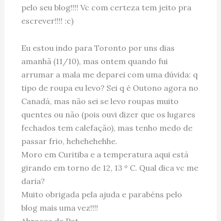
pelo seu blog!!!! Vc com certeza tem jeito pra
escrever!!!! :c)
Eu estou indo para Toronto por uns dias
amanhã (11/10), mas ontem quando fui
arrumar a mala me deparei com uma dúvida: q
tipo de roupa eu levo? Sei q é Outono agora no
Canadá, mas não sei se levo roupas muito
quentes ou não (pois ouvi dizer que os lugares
fechados tem calefação), mas tenho medo de
passar frio, hehehehehhe.
Moro em Curitiba e a temperatura aqui está
girando em torno de 12, 13 º C. Qual dica vc me
daria?
Muito obrigada pela ajuda e parabéns pelo
blog mais uma vez!!!!
Abraços da Pat