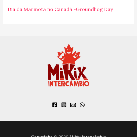
r
Dia da Marmota no Canadá -Groundhog Day
:
Copyright © 2026 Mikix Intercâmbio