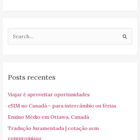
P
e
s
q
Posts recentes
u
i
Viajar é aproveitar oportunidades
s
eSIM no Canadá – para intercâmbio ou férias
a
Ensino Médio em Ottawa, Canadá
r
p
Tradução Juramentada | cotação sem
o
compromisso