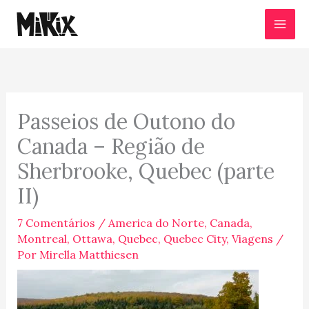
Ir
para
o
conteúdo
Passeios de Outono do
Canada – Região de
Sherbrooke, Quebec (parte
II)
7 Comentários
/
America do Norte
,
Canada
,
Montreal
,
Ottawa
,
Quebec
,
Quebec City
,
Viagens
/
Por
Mirella Matthiesen