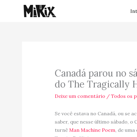
Ir
In
para
o
conteúdo
Canadá parou no sá
do The Tragically 
Deixe um comentário
/
Todos os p
Se você estava no Canadá, ou se a
saber, que nesse último sábado, o 
turnê
Man Machine Poem
, de uma 