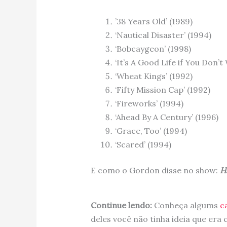
’38 Years Old’ (1989)
‘Nautical Disaster’ (1994)
‘Bobcaygeon’ (1998)
‘It’s A Good Life if You Don’
‘Wheat Kings’ (1992)
‘Fifty Mission Cap’ (1992)
‘Fireworks’ (1994)
‘Ahead By A Century’ (1996)
‘Grace, Too’ (1994)
‘Scared’ (1994)
E como o Gordon disse no show:
H
Continue lendo:
Conheça algums
c
deles você não tinha ideia que era 