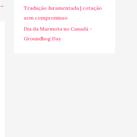
→
o
Tradução Juramentada | cotação
r
sem compromisso
:
Dia da Marmota no Canadá -
Groundhog Day