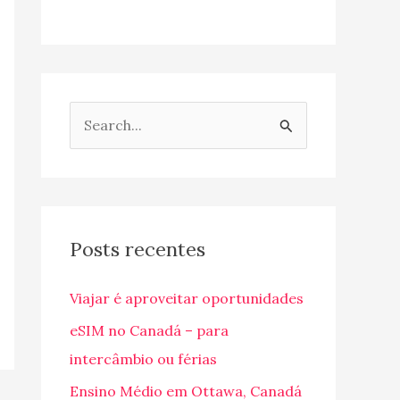
P
e
s
q
u
Posts recentes
i
Viajar é aproveitar oportunidades
s
a
eSIM no Canadá – para
r
intercâmbio ou férias
p
Ensino Médio em Ottawa, Canadá