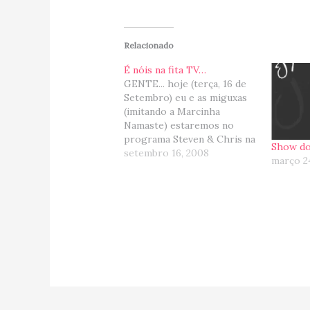
Relacionado
É nóis na fita TV…
GENTE... hoje (terça, 16 de
Setembro) eu e as miguxas
(imitando a Marcinha
Namaste) estaremos no
programa Steven & Chris na
Show do
CBC entre 2PM e 3PM
setembro 16, 2008
março 2
eheheheh... Por favor,
liguem a TV e nos vejam
super hiper fabulous!!!
ahahaha... (Estávamos
sentadas na segunda fileira
do lado esquerdo :) ). Lou,…