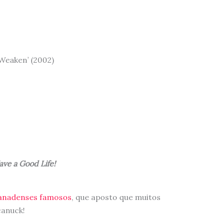
t Weaken’ (2002)
ave a Good Life!
anadenses famosos
, que aposto que muitos
canuck!