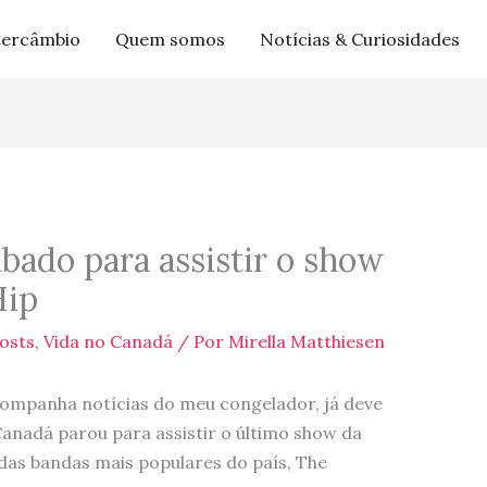
tercâmbio
Quem somos
Notícias & Curiosidades
bado para assistir o show
Hip
osts
,
Vida no Canadá
/ Por
Mirella Matthiesen
companha notícias do meu congelador, já deve
Canadá parou para assistir o último show da
das bandas mais populares do país, The