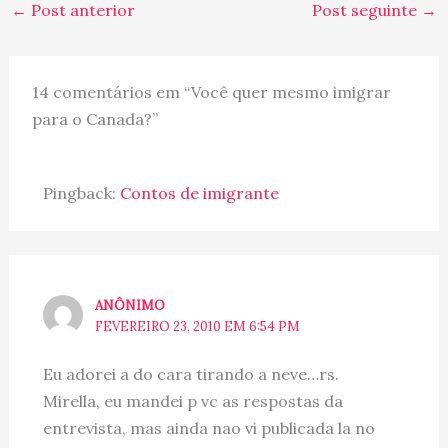
cappuccino. Esse
←
Post anterior
Post seguinte
→
restaurante com cara de
vovó e com menu super
criativo vale a pena
conferir. 450/435-2426,
14 comentários em “Você quer mesmo imigrar
chezcora.com.
para o Canada?”
MILESTONES:…
Pingback:
Contos de imigrante
ANÔNIMO
FEVEREIRO 23, 2010 EM 6:54 PM
Eu adorei a do cara tirando a neve…rs.
Mirella, eu mandei p vc as respostas da
entrevista, mas ainda nao vi publicada la no