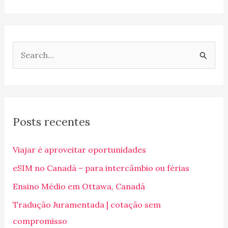
P
e
s
q
Posts recentes
u
i
Viajar é aproveitar oportunidades
s
eSIM no Canadá – para intercâmbio ou férias
a
Ensino Médio em Ottawa, Canadá
r
p
Tradução Juramentada | cotação sem
o
compromisso