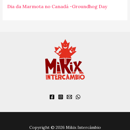
r
Dia da Marmota no Canadá -Groundhog Day
:
Copyright © 2026 Mikix Intercâmbio