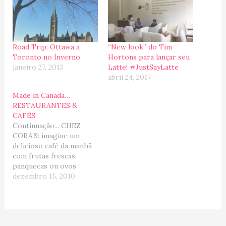
Road Trip: Ottawa a
“New look” do Tim
Toronto no Inverno
Hortons para lançar seu
janeiro 27, 2013
Latte! #JustSayLatte
abril 24, 2017
Made in Canada…
RESTAURANTES &
CAFÉS
Continuação... CHEZ
CORA’S: imagine um
delicioso café da manhã
com frutas frescas,
panquecas ou ovos
beneditinos, tudo isso
dezembro 15, 2010
acompanhado de suco de
fruta natural (uma
raridade em terras
canadenses) ou um