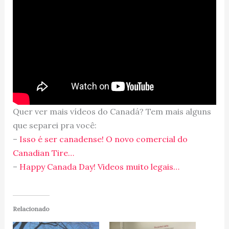
Quer ver mais vídeos do Canadá? Tem mais alguns
que separei pra você:
–
Isso é ser canadense! O novo comercial do
Canadian Tire…
–
Happy Canada Day! Videos muito legais…
Relacionado