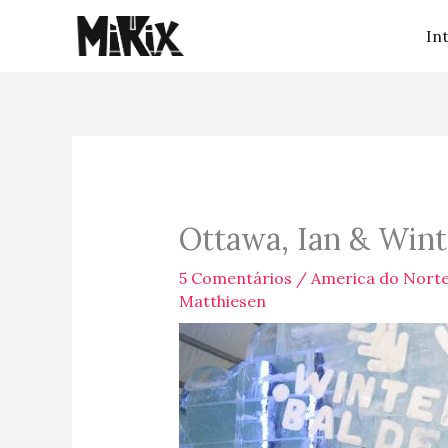
Ir
In
para
o
conteúdo
Ottawa, Ian & Wint
5 Comentários
/
America do Nort
Matthiesen