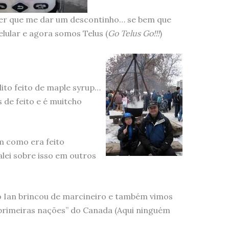
 ter que me dar um descontinho… se bem que
ular e agora somos Telus (
Go Telus Go!!!
)
lito feito de maple syrup…
 de feito e é muitcho
m como era feito
alei sobre isso em outros
 o Ian brincou de marcineiro e também vimos
primeiras nações” do Canada (Aqui ninguém