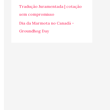
o
Tradução Juramentada | cotação
r
sem compromisso
:
Dia da Marmota no Canadá -
Groundhog Day