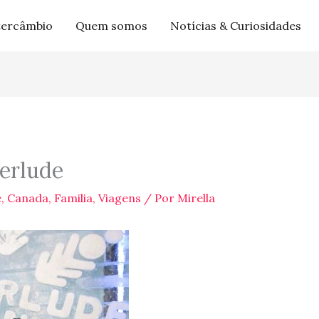
tercâmbio
Quem somos
Notícias & Curiosidades
erlude
e
,
Canada
,
Familia
,
Viagens
/ Por
Mirella