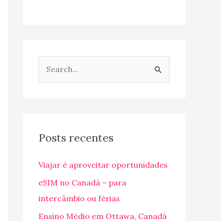
P
e
s
q
u
Posts recentes
i
Viajar é aproveitar oportunidades
s
a
eSIM no Canadá – para
r
intercâmbio ou férias
p
Ensino Médio em Ottawa, Canadá