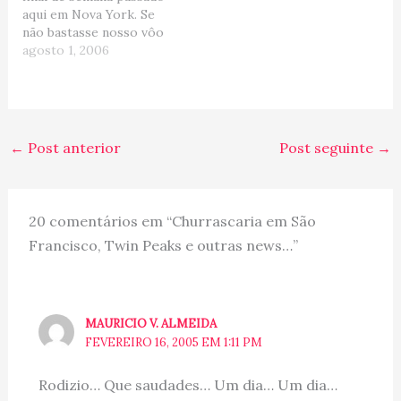
aqui em Nova York. Se
Rome Essa foto…
da…
não bastasse nosso vôo
ser cancelado na quinta...
agosto 1, 2006
ele também foi na sexta...
(EXCELENTE!!! :roll: )...
resumindo... decidimos
ficar por aqui e tentar de
alguma forma curtir o
←
Post anterior
Post seguinte
→
final de semana... E foi
assim...…
20 comentários em “Churrascaria em São
Francisco, Twin Peaks e outras news…”
MAURICIO V. ALMEIDA
FEVEREIRO 16, 2005 EM 1:11 PM
Rodizio… Que saudades… Um dia… Um dia…