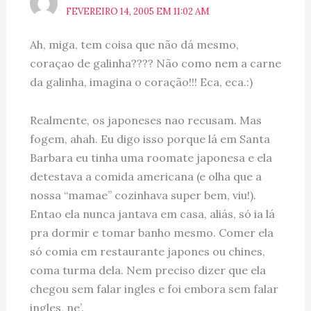
FEVEREIRO 14, 2005 EM 11:02 AM
Ah, miga, tem coisa que não dá mesmo,
coraçao de galinha???? Não como nem a carne
da galinha, imagina o coração!!! Eca, eca.:)
Realmente, os japoneses nao recusam. Mas
fogem, ahah. Eu digo isso porque lá em Santa
Barbara eu tinha uma roomate japonesa e ela
detestava a comida americana (e olha que a
nossa “mamae” cozinhava super bem, viu!).
Entao ela nunca jantava em casa, aliás, só ia lá
pra dormir e tomar banho mesmo. Comer ela
só comia em restaurante japones ou chines,
coma turma dela. Nem preciso dizer que ela
chegou sem falar ingles e foi embora sem falar
ingles, ne’.