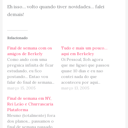
Eh isso… volto quando tiver novidades… falei
demais!
Relacionado
Final de semana com os
Tudo e mais um pouco…
amigos de Berkely
aqui em Berkeley
Como ando com uma
Oi Pessoal, Soh agora
preguica infinita de ficar
que me liguei que passou
estudando, eu fico
quase 10 dias e eu nao
postando... Entao vou
contei nada do que
falar do final de semana...
aconteceu por aqui...
Jah tinha falado da
março 15, 2005
pessimo... jah fui uma
março 13, 2005
Trattoria do sabado, ne?!
blogueira mais dedicada...
Final de semana em NY,
Mas ficou faltando as
Entao senta, pega a
Rei Leão e Churrascaria
fotinhos, entao seguem
pipoca que lah vem
Plataforma
duas delas: Eu, Kiko,
historia... Comecando
Mesmo (totalmente) fora
Rodrigo, Jaime e Hugo
por sabado retrasado
dos planos... passamos o
(Holanda)... no
(vixe...) Fomos jogar
final de semana passado
restaurante Steps of
futebol na parte Norte