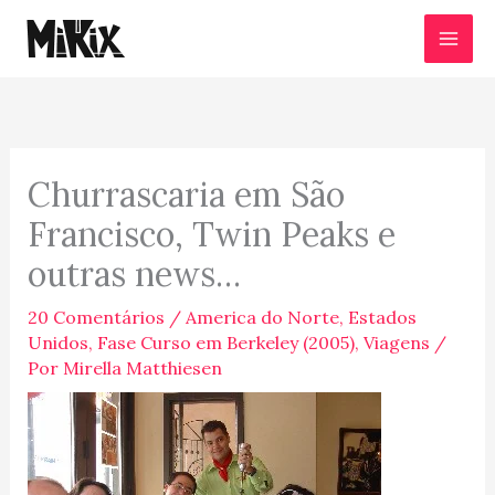
Ir
para
o
conteúdo
Churrascaria em São
Francisco, Twin Peaks e
outras news…
20 Comentários
/
America do Norte
,
Estados
Unidos
,
Fase Curso em Berkeley (2005)
,
Viagens
/
Por
Mirella Matthiesen