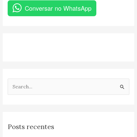
Conversar no WhatsApp
P
e
s
q
Posts recentes
u