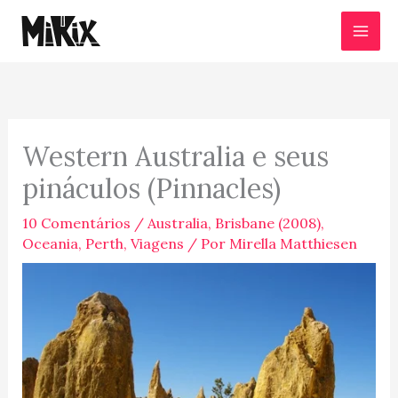
Ir
para
o
conteúdo
Western Australia e seus
pináculos (Pinnacles)
10 Comentários
/
Australia
,
Brisbane (2008)
,
Oceania
,
Perth
,
Viagens
/ Por
Mirella Matthiesen