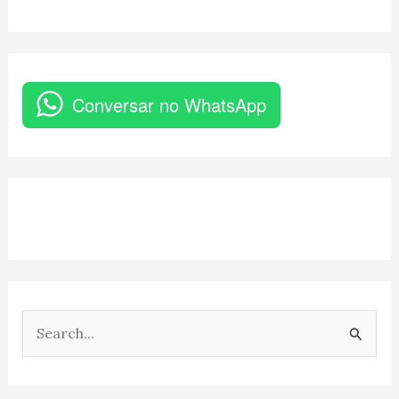
Conversar no WhatsApp
P
e
s