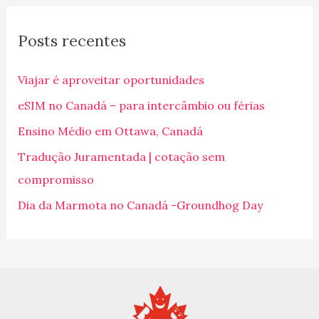
q
Posts recentes
u
i
Viajar é aproveitar oportunidades
s
eSIM no Canadá – para intercâmbio ou férias
a
Ensino Médio em Ottawa, Canadá
r
p
Tradução Juramentada | cotação sem
o
compromisso
r
Dia da Marmota no Canadá -Groundhog Day
: