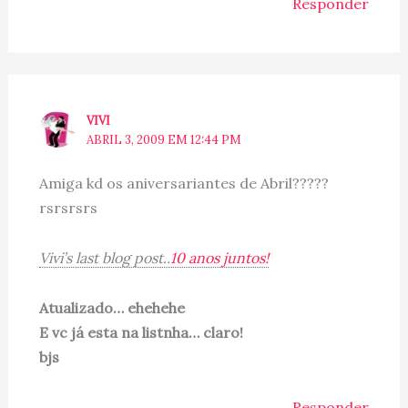
Responder
VIVI
ABRIL 3, 2009 EM 12:44 PM
Amiga kd os aniversariantes de Abril?????
rsrsrsrs
Vivi’s last blog post..
10 anos juntos!
Atualizado… ehehehe
E vc já esta na listnha… claro!
bjs
Responder