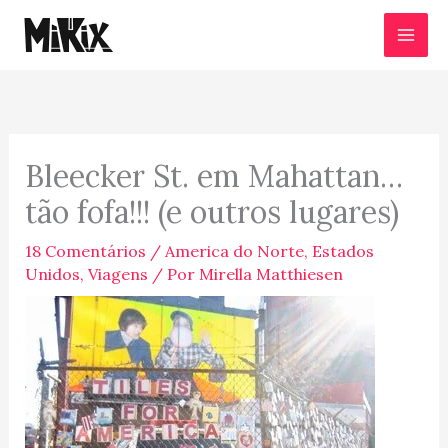
Ir
para
o
conteúdo
Bleecker St. em Mahattan…
tão fofa!!! (e outros lugares)
18 Comentários
/
America do Norte
,
Estados
Unidos
,
Viagens
/ Por
Mirella Matthiesen