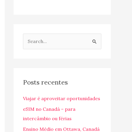
P
e
s
q
u
Posts recentes
i
Viajar é aproveitar oportunidades
s
a
eSIM no Canadá – para
r
intercâmbio ou férias
p
Ensino Médio em Ottawa, Canadá