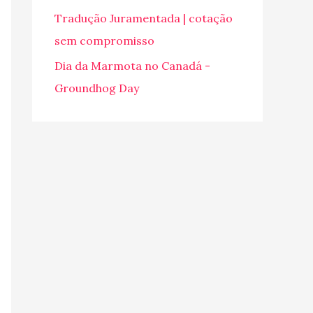
o
Tradução Juramentada | cotação
r
sem compromisso
:
Dia da Marmota no Canadá -
Groundhog Day