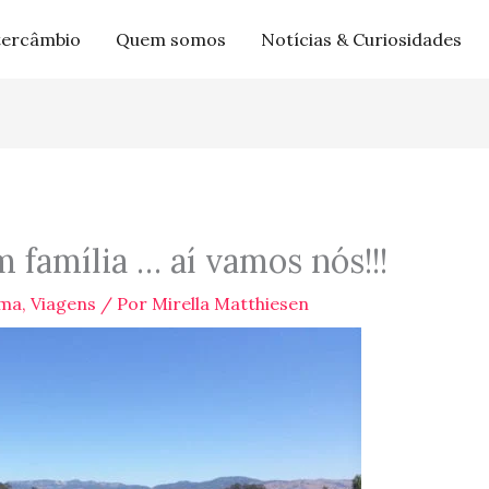
tercâmbio
Quem somos
Notícias & Curiosidades
 família … aí vamos nós!!!
ma
,
Viagens
/ Por
Mirella Matthiesen