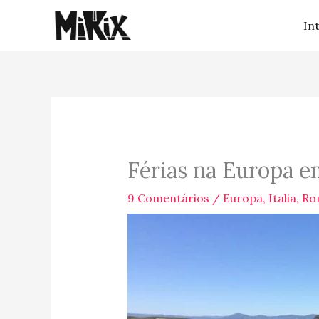
Ir
In
para
o
conteúdo
Férias na Europa em
9 Comentários
/
Europa
,
Italia
,
Ro