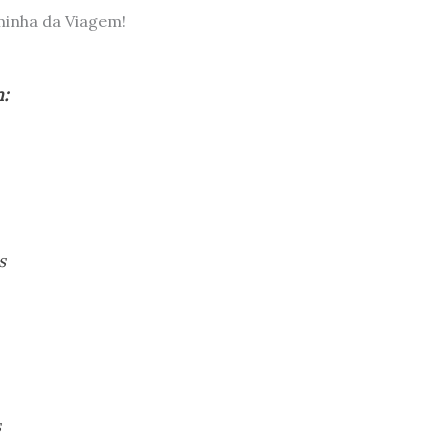
inha da Viagem!
m:
s
s