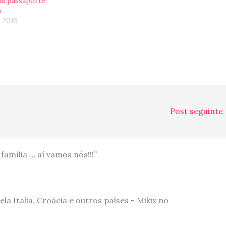
m passaporte
u
, 2015
Post seguinte
amília … aí vamos nós!!!”
a Italia, Croácia e outros países - Mikix no