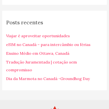
s
q
Posts recentes
u
i
Viajar é aproveitar oportunidades
s
eSIM no Canadá – para intercâmbio ou férias
a
Ensino Médio em Ottawa, Canadá
r
p
Tradução Juramentada | cotação sem
o
compromisso
r
Dia da Marmota no Canadá -Groundhog Day
: