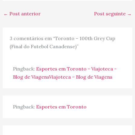
estadio de futebol!
Apesar do jogo ser
←
Post anterior
Post seguinte
→
parecer esqueminha 3a.
divisão (o povo…
3 comentários em “Toronto – 100th Grey Cup
(Final do Futebol Canadense)”
Pingback:
Esportes em Toronto - Viajoteca -
Blog de ViagensViajoteca – Blog de Viagens
Pingback:
Esportes em Toronto