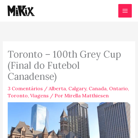
Ir
para
o
conteúdo
Toronto – 100th Grey Cup
(Final do Futebol
Canadense)
3 Comentários
/
Alberta
,
Calgary
,
Canada
,
Ontario
,
Toronto
,
Viagens
/ Por
Mirella Matthiesen