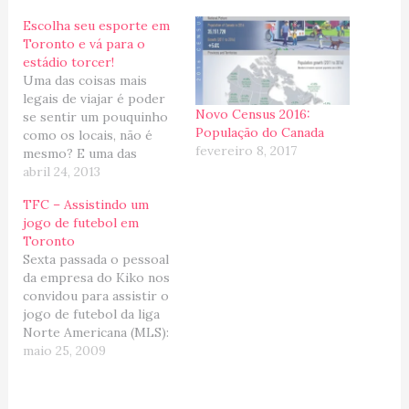
Escolha seu esporte em
Toronto e vá para o
estádio torcer!
Uma das coisas mais
legais de viajar é poder
Novo Census 2016:
se sentir um pouquinho
População do Canada
como os locais, não é
fevereiro 8, 2017
mesmo? E uma das
experiências mais
abril 24, 2013
autênticas para
TFC – Assistindo um
conseguir se misturar
jogo de futebol em
com a galera, é se
Toronto
deslocar para os
Sexta passada o pessoal
estádios e curtir os
da empresa do Kiko nos
esportes favoritos da
convidou para assistir o
nação. Nem preciso
jogo de futebol da liga
comentar, que hockey…
Norte Americana (MLS):
Toronto FC X New
maio 25, 2009
England Revolution... e lá
fomos nós curtir o
sábado a tarde num