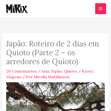
Ir
para
o
conteúdo
Japão: Roteiro de 2 dias em
Quioto (Parte 2 – os
arredores de Quioto)
26 Comentários
/
Asia
,
Japão
,
Quioto / Kyoto
,
Viagens
/ Por
Mirella Matthiesen