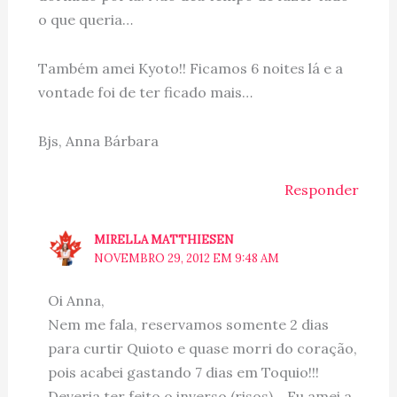
o que queria…
Também amei Kyoto!! Ficamos 6 noites lá e a
vontade foi de ter ficado mais…
Bjs, Anna Bárbara
Responder
MIRELLA MATTHIESEN
NOVEMBRO 29, 2012 EM 9:48 AM
Oi Anna,
Nem me fala, reservamos somente 2 dias
para curtir Quioto e quase morri do coração,
pois acabei gastando 7 dias em Toquio!!!
Deveria ter feito o inverso (risos)… Eu amei a