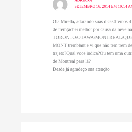
ADRIANA
SETEMBRO 16, 2014 EM 10:14 A
Ola Mirella, adorando suas dicas!Iremos 4
de trem(achei melhor por causa da neve nã
TORONTO/OTAWA/MONTREAL/QUEBEC, ma
MONT-tremblant e vi que não tem trem de 
trajeto?Qual voce indica?Ou tem uma outr
de Montreal para lá?
Desde já agradeço sua atenção