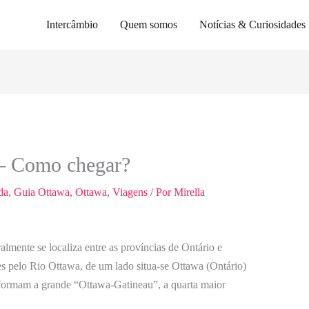
Intercâmbio
Quem somos
Notícias & Curiosidades
 – Como chegar?
da
,
Guia Ottawa
,
Ottawa
,
Viagens
/ Por
Mirella
ralmente se localiza entre as províncias de Ontário e
s pelo Rio Ottawa, de um lado situa-se Ottawa (Ontário)
 formam a grande “Ottawa-Gatineau”, a quarta maior