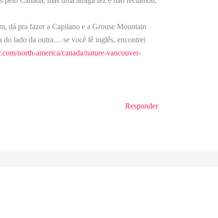
us pelo Canadá, mas uma amiga fez e não reclamou,
m, dá pra fazer a Capilano e a Grouse Mountain
a do lado da outra… se você lê inglês, encontrei
er.com/north-america/canada/nature-vancouver-
Responder