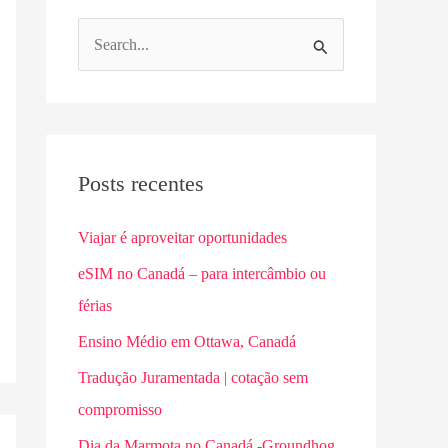
P
e
s
q
u
Posts recentes
i
Viajar é aproveitar oportunidades
s
eSIM no Canadá – para intercâmbio ou
a
férias
r
p
Ensino Médio em Ottawa, Canadá
o
Tradução Juramentada | cotação sem
r
compromisso
:
Dia da Marmota no Canadá -Groundhog