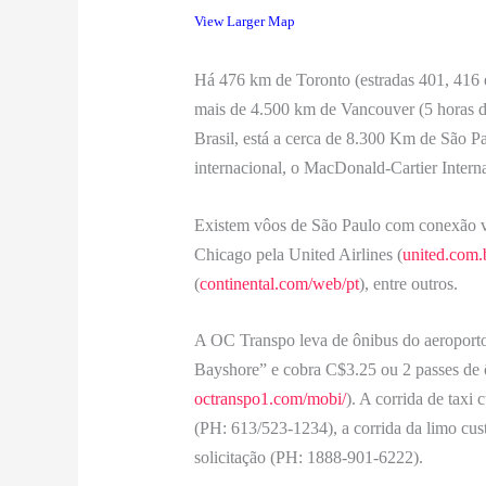
View Larger Map
Há 476 km de Toronto (estradas 401, 416 e
mais de 4.500 km de Vancouver (5 horas de
Brasil, está a cerca de 8.300 Km de São P
internacional, o MacDonald-Cartier Interna
Existem vôos de São Paulo com conexão v
Chicago pela United Airlines (
united.com.
(
continental.com/web/pt
), entre outros.
A OC Transpo leva de ônibus do aeroporto
Bayshore” e cobra C$3.25 ou 2 passes de 
octranspo1.com/mobi/
). A corrida de taxi
(PH: 613/523-1234), a corrida da limo cus
solicitação (PH: 1888-901-6222).