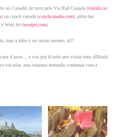
do no Canadá; de trem pela Via Rail Canada (
viarail.ca
)
a
) ou coach canada (
coachcanada.com
), além das
) e West Jet (
westjet.com
).
o, mas a idéia é ser assim mesmo, tá?!
por 4 anos… e vou pra lá todo ano visitar meu afilhado
sso vai rolar, mas estamos tentando continuar com a