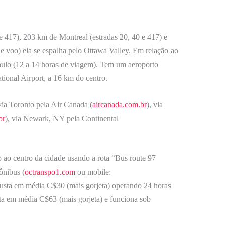
 417), 203 km de Montreal (estradas 20, 40 e 417) e
 voo) ela se espalha pelo Ottawa Valley. Em relação ao
aulo (12 a 14 horas de viagem). Tem um aeroporto
tional Airport, a 16 km do centro.
ia Toronto pela Air Canada (
aircanada.com.br
), via
br
), via Newark, NY pela Continental
 ao centro da cidade usando a rota “Bus route 97
ônibus (
octranspo1.com
ou mobile:
 custa em média C$30 (mais gorjeta) operando 24 horas
ta em média C$63 (mais gorjeta) e funciona sob