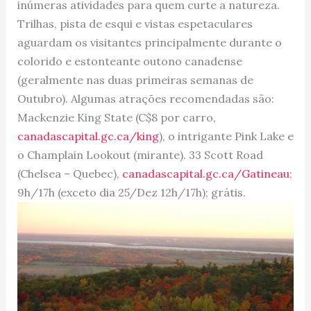
inúmeras atividades para quem curte a natureza.
Trilhas, pista de esqui e vistas espetaculares
aguardam os visitantes principalmente durante o
colorido e estonteante outono canadense
(geralmente nas duas primeiras semanas de
Outubro). Algumas atrações recomendadas são:
Mackenzie King State (C$8 por carro,
canadascapital.gc.ca/king
), o intrigante Pink Lake e
o Champlain Lookout (mirante). 33 Scott Road
(Chelsea – Quebec),
canadascapital.gc.ca/Gatineau
;
9h/17h (exceto dia 25/Dez 12h/17h); grátis.