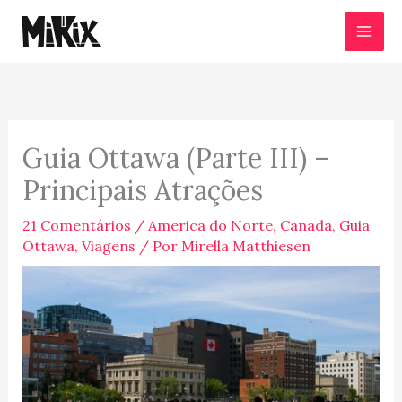
Ir
para
o
conteúdo
Guia Ottawa (Parte III) –
Principais Atrações
21 Comentários
/
America do Norte
,
Canada
,
Guia
Ottawa
,
Viagens
/ Por
Mirella Matthiesen