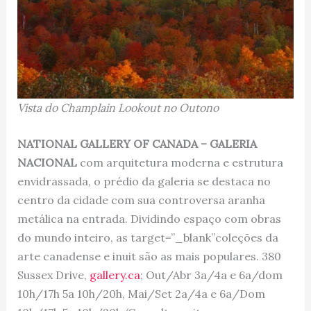
Vista do Champlain Lookout no Outono
NATIONAL GALLERY OF CANADA – GALERIA
NACIONAL
com arquitetura moderna e estrutura
envidrassada, o prédio da galeria se destaca no
centro da cidade com sua controversa aranha
metálica na entrada. Dividindo espaço com obras
do mundo inteiro, as target=”_blank”coleções da
arte canadense e inuit são as mais populares. 380
Sussex Drive,
gallery.ca
; Out/Abr 3a/4a e 6a/dom
10h/17h 5a 10h/20h, Mai/Set 2a/4a e 6a/Dom