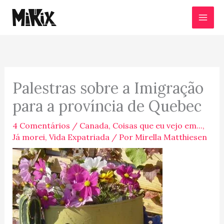
Ir
para
o
conteúdo
Palestras sobre a Imigração
para a província de Quebec
4 Comentários
/
Canada
,
Coisas que eu vejo em...
,
Já morei
,
Vida Expatriada
/ Por
Mirella Matthiesen