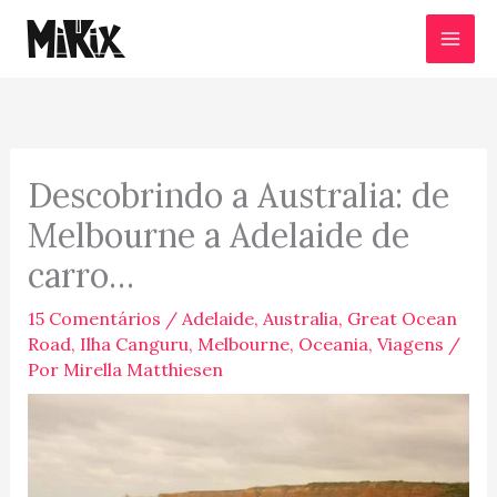
Ir
para
o
conteúdo
Descobrindo a Australia: de
Melbourne a Adelaide de
carro…
15 Comentários
/
Adelaide
,
Australia
,
Great Ocean
Road
,
Ilha Canguru
,
Melbourne
,
Oceania
,
Viagens
/
Por
Mirella Matthiesen