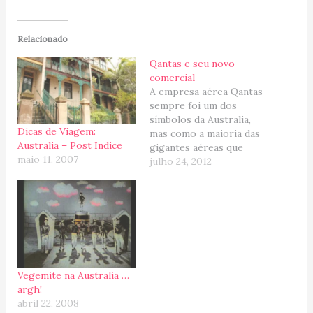
Relacionado
Qantas e seu novo
comercial
A empresa aérea Qantas
sempre foi um dos
símbolos da Australia,
Dicas de Viagem:
mas como a maioria das
Australia – Post Indice
gigantes aéreas que
maio 11, 2007
ainda não
julho 24, 2012
desapareceram, ela está
sofrendo uma forte
concorrência interna e
externa, e a Virgin
Australia está a cada ano
pegando mais um
pedacinho da sua
clientela ... Para tudo
Vegemite na Australia …
existe…
argh!
abril 22, 2008