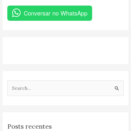
Conversar no WhatsApp
P
e
s
q
Posts recentes
u