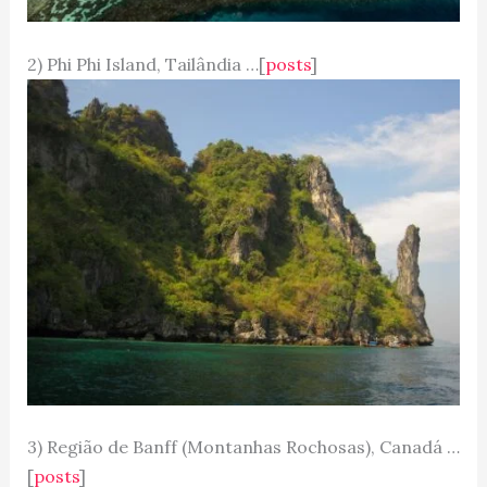
2) Phi Phi Island, Tailândia …[
posts
]
3) Região de Banff (Montanhas Rochosas), Canadá …
[
posts
]