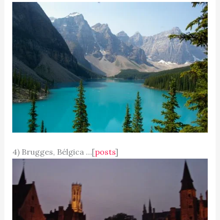
4) Brugges, Bélgica …[
posts
]