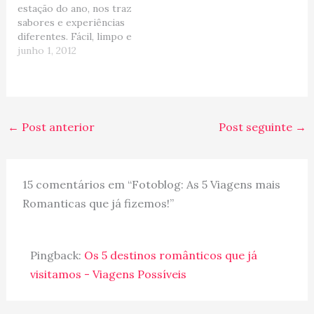
estação do ano, nos traz
sabores e experiências
diferentes. Fácil, limpo e
acolhedor, um EUA
junho 1, 2012
amigável e impossível de
não querer esticar a
estadia! E por isso,
resolvi criar esse post
"Dicas de Viagem:
←
Post anterior
Post seguinte
→
Canadá" para ajudar na
procura de…
15 comentários em “Fotoblog: As 5 Viagens mais
Romanticas que já fizemos!”
Pingback:
Os 5 destinos românticos que já
visitamos - Viagens Possíveis