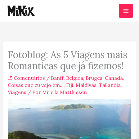
Ir
para
o
conteúdo
Fotoblog: As 5 Viagens mais
Romanticas que já fizemos!
15 Comentários
/
Banff
,
Belgica
,
Bruges
,
Canada
,
Coisas que eu vejo em...
,
Fiji
,
Maldivas
,
Tailandia
,
Viagens
/ Por
Mirella Matthiesen