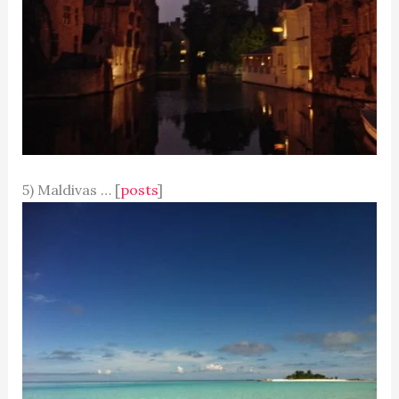
5) Maldivas … [
posts
]