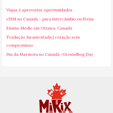
i
Viajar é aproveitar oportunidades
s
eSIM no Canadá – para intercâmbio ou férias
a
Ensino Médio em Ottawa, Canadá
r
p
Tradução Juramentada | cotação sem
o
compromisso
r
Dia da Marmota no Canadá -Groundhog Day
: