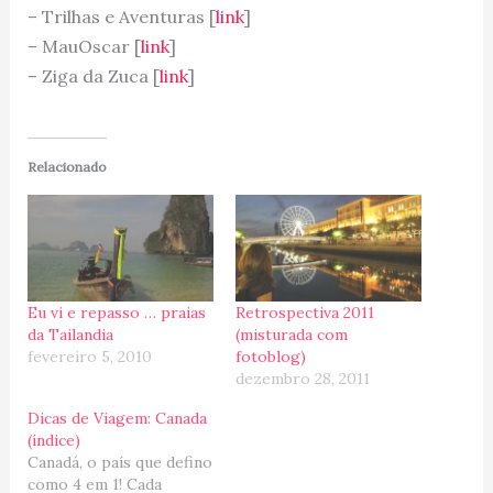
– Trilhas e Aventuras [
link
]
– MauOscar [
link
]
– Ziga da Zuca [
link
]
Relacionado
Eu vi e repasso … praias
Retrospectiva 2011
da Tailandia
(misturada com
fevereiro 5, 2010
fotoblog)
dezembro 28, 2011
Dicas de Viagem: Canada
(índice)
Canadá, o país que defino
como 4 em 1! Cada