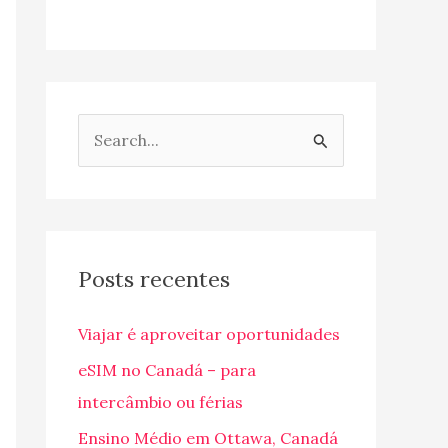
P
e
s
q
u
Posts recentes
i
Viajar é aproveitar oportunidades
s
a
eSIM no Canadá – para
r
intercâmbio ou férias
p
Ensino Médio em Ottawa, Canadá