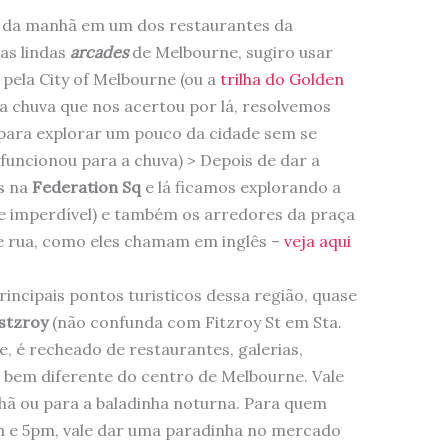
 da manhã em um dos restaurantes da
as lindas
arcades
de Melbourne, sugiro usar
pela City of Melbourne (ou a
trilha do Golden
a chuva que nos acertou por lá, resolvemos
 para explorar um pouco da cidade sem se
funcionou para a chuva) > Depois de dar a
os na
Federation Sq
e lá ficamos explorando a
 e imperdível) e também os arredores da praça
de rua, como eles chamam em inglês –
veja aqui
incipais pontos turisticos dessa região, quase
stzroy
(não confunda com Fitzroy St em Sta.
e, é recheado de restaurantes, galerias,
, bem diferente do centro de Melbourne. Vale
hã ou para a baladinha noturna. Para quem
am e 5pm, vale dar uma paradinha no mercado