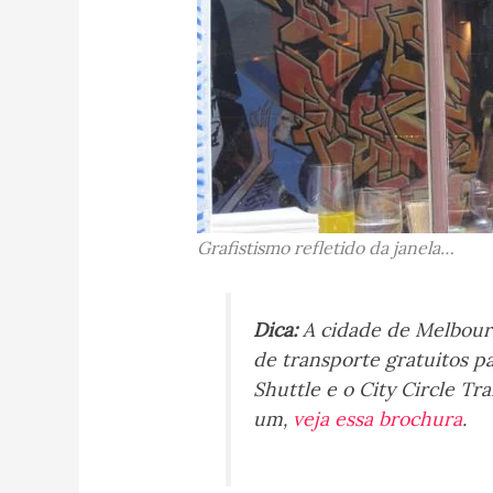
Grafistismo refletido da janela…
Dica:
A cidade de Melbour
de transporte gratuitos pa
Shuttle e o City Circle Tr
um,
veja essa brochura
.