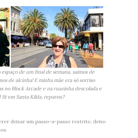
 espaço de um final de semana, saimos de
os de alcinha! E minha mãe era só sorriso
as no Block Arcade e na ruazinha descolada e
 St em Santa Kilda, reparou?
er deixar um passo-a-passo restrito, deixo
os: