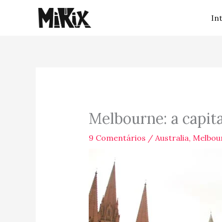
Ir
In
para
o
conteúdo
Melbourne: a capita
9 Comentários
/
Australia
,
Melbou