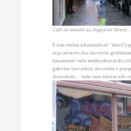
Café da manhã na Degraves Street… 
É nas ruelas (chamada de “
lanes
“) 
seja através dos incríveis grafiti
fascinante vida multicultural da c
galerias (arcades), docerias e parq
descolada … tudo isso misturado e