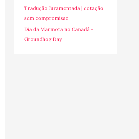
o
Tradução Juramentada | cotação
r
sem compromisso
:
Dia da Marmota no Canadá -
Groundhog Day