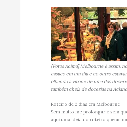
[Fotos Acima] Melbourne é assim, no
casaco em um dia e no outro estávam
olhando a vitrine de uma das doceri
também cheia de docerias na Acland
Roteiro de 2 dias em Melbourne
Sem muito me prolongar e sem quer
aqui uma ideia do roteiro que usam