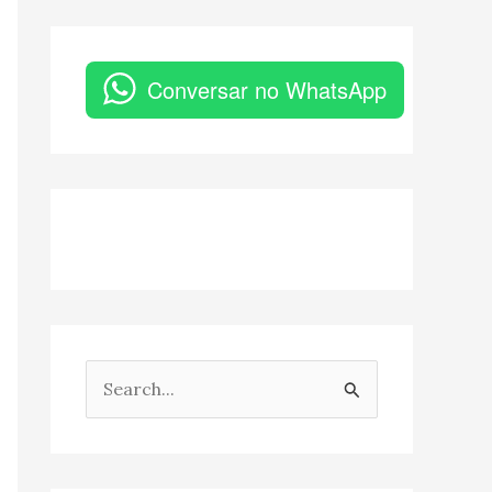
Conversar no WhatsApp
P
e
s