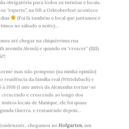
a obrigatória para todos os turistas e locais.
 os
“experts”
, na HB a Orktoberfest acontece
 dias
(Foi lá também o local que jantamos e
rtimos no sábado a noite)…
mos até chegar na chiquérrima rua
h avenida Alemã) e quando eu “crescer” ($$$)
!!!
enorme mas não pomposo (na minha opinião)
o residência da família real (Wittelsbach) e
5 à 1918 (1 ano antes da Alemanha tornar-se
o, crescendo e crescendo ao longo dos
muitos locais de Munique, ele foi quase
egunda Guerra. e restaurado depois…
Residenzstr., chegamos no
Hofgarten
, um