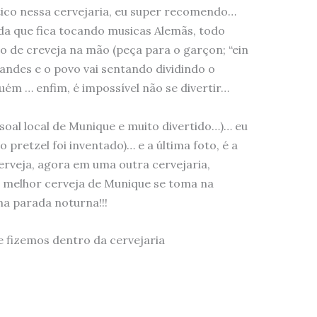
ico nessa cervejaria, eu super recomendo…
nda que fica tocando musicas Alemãs, todo
 de creveja na mão (peça para o garçon; “ein
randes e o povo vai sentando dividindo o
m … enfim, é impossível não se divertir…
soal local de Munique e muito divertido…)… eu
 pretzel foi inventado)… e a última foto, é a
cerveja, agora em uma outra cervejaria,
a melhor cerveja de Munique se toma na
ima parada noturna!!!
e fizemos dentro da cervejaria