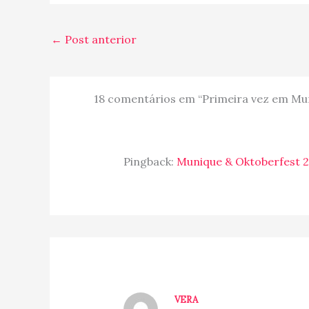
←
Post anterior
18 comentários em “Primeira vez em Mun
Pingback:
Munique & Oktoberfest 20
VERA