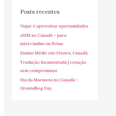
q
u
Posts recentes
i
Viajar é aproveitar oportunidades
s
a
eSIM no Canadá – para
r
intercâmbio ou férias
p
Ensino Médio em Ottawa, Canadá
o
Tradução Juramentada | cotação
r
sem compromisso
:
Dia da Marmota no Canadá -
Groundhog Day