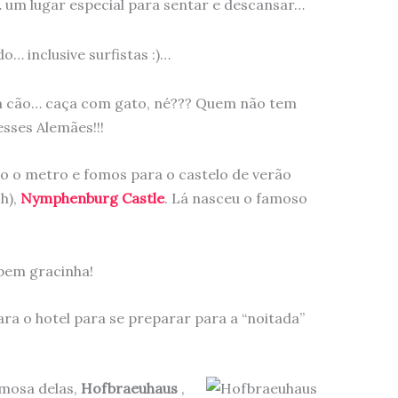
… um lugar especial para sentar e descansar…
… inclusive surfistas :)…
m cão… caça com gato, né??? Quem não tem
sses Alemães!!!
o o metro e fomos para o castelo de verão
ch),
Nymphenburg Castle
. Lá nasceu o famoso
bem gracinha!
ra o hotel para se preparar para a “noitada”
amosa delas,
Hofbraeuhaus
,