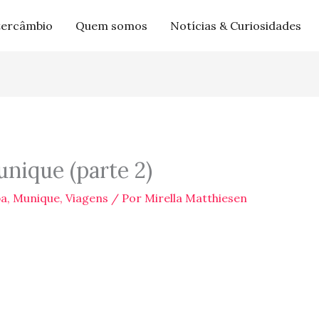
tercâmbio
Quem somos
Notícias & Curiosidades
nique (parte 2)
pa
,
Munique
,
Viagens
/ Por
Mirella Matthiesen