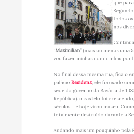
que parad
Segundo
todos os
nos dive
Continua
“
Maximilian
” (mais ou menos uma 5t
vou fazer minhas comprinhas por lá
No final dessa mesma rua, fica o 
palácio
Residenz
, ele foi usado com
sede do governo da Bavária de 138
República). o castelo foi crescend
séculos… e hoje virou museu. Como 
totalmente destruído durante a S
Andando mais um pouquinho pela 