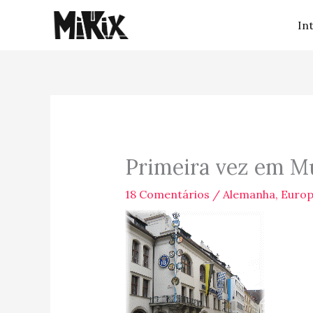
Ir
In
para
o
conteúdo
Primeira vez em Mu
18 Comentários
/
Alemanha
,
Euro