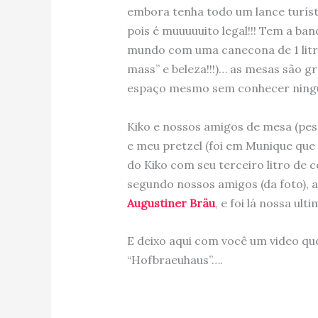
embora tenha todo um lance turíst
pois é muuuuuito legal!!! Tem a ba
mundo com uma canecona de 1 litro
mass” e beleza!!!)… as mesas são g
espaço mesmo sem conhecer ningué
Kiko e nossos amigos de mesa (pes
e meu pretzel (foi em Munique que o
do Kiko com seu terceiro litro de 
segundo nossos amigos (da foto), 
Augustiner Bräu
, e foi lá nossa ult
E deixo aqui com você um video qu
“Hofbraeuhaus”….