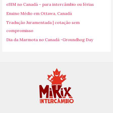
eSIM no Canadá – para intercâmbio ou férias
a
Ensino Médio em Ottawa, Canadá
r
p
Tradução Juramentada | cotação sem
o
compromisso
r
Dia da Marmota no Canadá -Groundhog Day
: