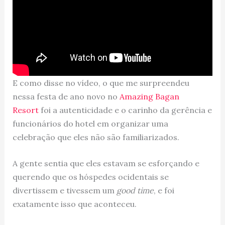
E como disse no vídeo, o que me surpreendeu
nessa festa de ano novo no
Amazing Bagan
Resort
foi a autenticidade e o carinho da gerência e
funcionários do hotel em organizar uma
celebração que eles não são familiarizados.
A gente sentia que eles estavam se esforçando e
querendo que os hóspedes ocidentais se
divertissem e tivessem um
good time
, e foi
exatamente isso que aconteceu.