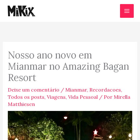
Ir
para
o
conteúdo
Nosso ano novo em
Mianmar no Amazing Bagan
Resort
Deixe um comentário
/
Mianmar
,
Recordacoes
,
Todos os posts
,
Viagens
,
Vida Pessoal
/ Por
Mirella
Matthiesen