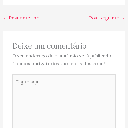
'Pousada do Rio Quente',
que para ser sincera,
nem gostamos! O
←
Post anterior
Post seguinte
→
caminho foi muito
especial, pois foi uma
oportunidade de ver a
mudança…
Deixe um comentário
O seu endereço de e-mail não será publicado.
Campos obrigatórios são marcados com
*
Digite
aqui...