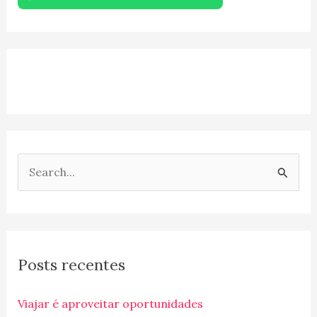
P
e
s
q
Posts recentes
u
i
Viajar é aproveitar oportunidades
s