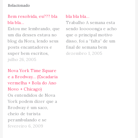
Relacionado
Bem resolvida, eu??? bla
bla bla bla…
bla bla…
Trabalho A semana esta
Estou me lembrando, que
sendo looooonga e acho
um dia desses estava no
que o principal motivo
blog da Nora, lendo seus
disso, foi a “falta” de um
posts encantadores e
final de semana bem
super bem escritos,
descansado… mas
dezembro 1, 2005
quando me deparei com
julho 26, 2005
tambem; trabalhando
essa frase "a solidão é
todo dia ateh as 8PM,
Nova York Time Square
não precisar" (Clarice
dirigindo 2 dias sem
e a Brodway… (Escadaria
Lispector)... essa frase
parar da Florida ao
vermelha + Bola do Ano
me tocou
Canada, receber a
Novo + Chicago)
profundamente... Nao me
mudanca de Tampa,
Os entendidos de Nova
abro, nao falo de mim
comecar a desempacotar
York podem dizer que a
(somente o superfluo),
eh muito…
Brodway é um saco,
nao escrevo…
cheio de turista
perambulando e se
trombando, um bando de
fevereiro 6, 2009
comerciantes