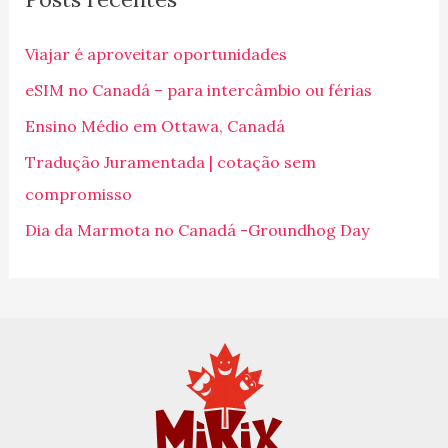
u
i
Viajar é aproveitar oportunidades
s
eSIM no Canadá – para intercâmbio ou férias
a
Ensino Médio em Ottawa, Canadá
r
p
Tradução Juramentada | cotação sem
o
compromisso
r
Dia da Marmota no Canadá -Groundhog Day
: