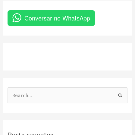
Conversar no WhatsApp
P
e
s
q
Posts recentes