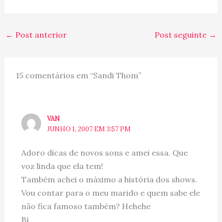
espertinhos... enfim, o
tipico "pega turista"...
mas eu ADORO! :) Um
passeio a NYC sem
←
Post anterior
Post seguinte
→
passar na Brodway... não
é passeio, né?! Eu adoro
a muvuca,…
15 comentários em “Sandi Thom”
VAN
JUNHO 1, 2007 EM 3:57 PM
Adoro dicas de novos sons e amei essa. Que
voz linda que ela tem!
Também achei o máximo a história dos shows.
Vou contar para o meu marido e quem sabe ele
não fica famoso também? Hehehe
Bj