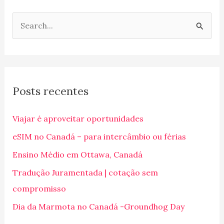
P
e
s
q
Posts recentes
u
i
Viajar é aproveitar oportunidades
s
eSIM no Canadá – para intercâmbio ou férias
a
Ensino Médio em Ottawa, Canadá
r
p
Tradução Juramentada | cotação sem
o
compromisso
r
Dia da Marmota no Canadá -Groundhog Day
: