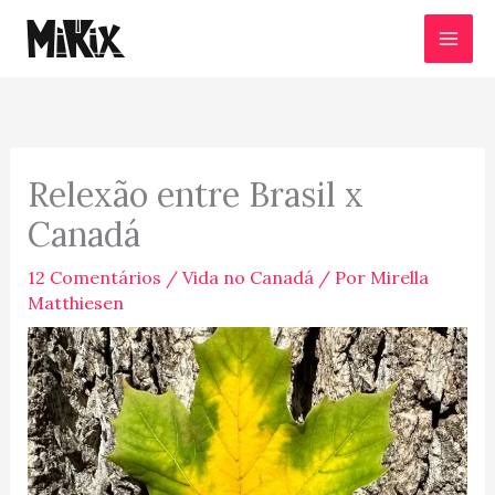
Ir
para
o
conteúdo
Relexão entre Brasil x
Canadá
12 Comentários
/
Vida no Canadá
/ Por
Mirella
Matthiesen