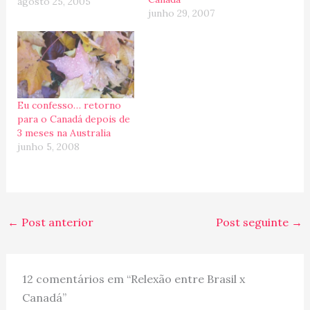
acontecer, pois alem das
agosto 25, 2005
junho 29, 2007
comparacoes
automaticas, as pessoas
tambem querem saber
nossa opiniao... e sempre
uma das primeiras
perguntas que nos fazem
eh: "E ai, a Florida eh
Eu confesso… retorno
mais legal que o
para o Canadá depois de
Canada?"... Como assim?…
3 meses na Australia
junho 5, 2008
←
Post anterior
Post seguinte
→
12 comentários em “Relexão entre Brasil x
Canadá”