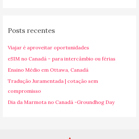
e
s
q
Posts recentes
u
i
Viajar é aproveitar oportunidades
s
eSIM no Canadá – para intercâmbio ou férias
a
Ensino Médio em Ottawa, Canadá
r
p
Tradução Juramentada | cotação sem
o
compromisso
r
Dia da Marmota no Canadá -Groundhog Day
: