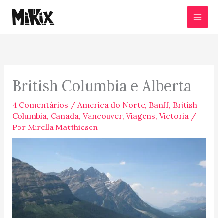
Ir
para
o
conteúdo
British Columbia e Alberta
4 Comentários
/
America do Norte
,
Banff
,
British
Columbia
,
Canada
,
Vancouver
,
Viagens
,
Victoria
/
Por
Mirella Matthiesen