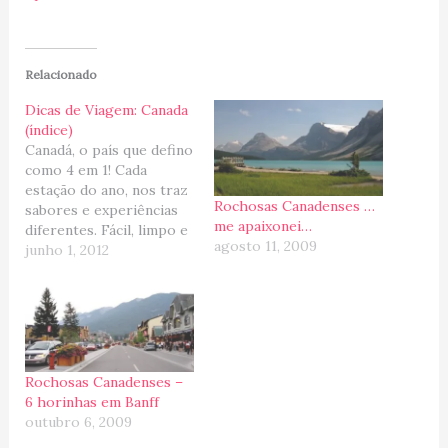
Relacionado
Dicas de Viagem: Canada
(índice)
Canadá, o país que defino
como 4 em 1! Cada
estação do ano, nos traz
Rochosas Canadenses …
sabores e experiências
me apaixonei…
diferentes. Fácil, limpo e
agosto 11, 2009
acolhedor, um EUA
junho 1, 2012
amigável e impossível de
não querer esticar a
estadia! E por isso,
resolvi criar esse post
"Dicas de Viagem:
Canadá" para ajudar na
Rochosas Canadenses –
procura de…
6 horinhas em Banff
outubro 6, 2009