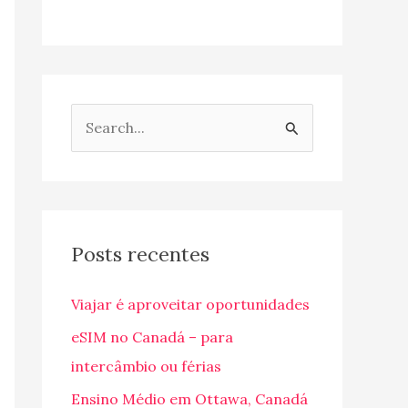
P
e
s
q
u
Posts recentes
i
Viajar é aproveitar oportunidades
s
a
eSIM no Canadá – para
r
intercâmbio ou férias
p
Ensino Médio em Ottawa, Canadá