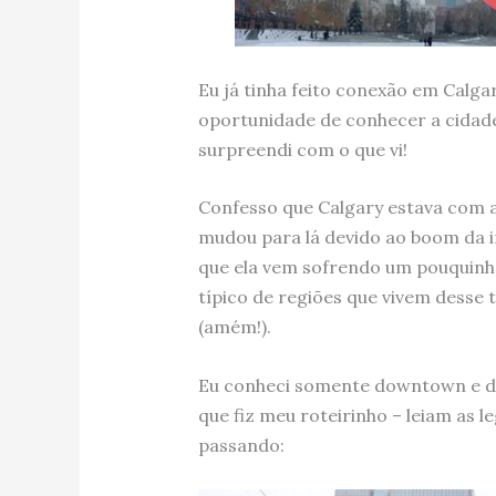
Eu já tinha feito conexão em Calga
oportunidade de conhecer a cidade
surpreendi com o que vi!
Confesso que Calgary estava com a 
mudou para lá devido ao boom da i
que ela vem sofrendo um pouquinh
típico de regiões que vivem desse t
(amém!).
Eu conheci somente downtown e de
que fiz meu roteirinho – leiam as 
passando: