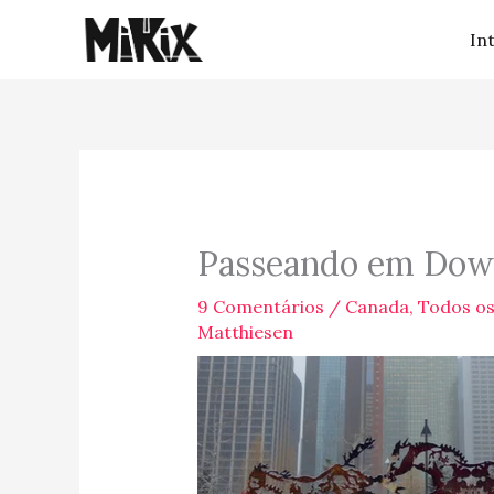
Ir
In
para
o
conteúdo
Passeando em Dow
9 Comentários
/
Canada
,
Todos os
Matthiesen