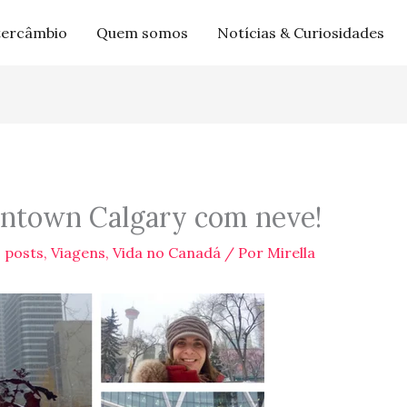
tercâmbio
Quem somos
Notícias & Curiosidades
ntown Calgary com neve!
 posts
,
Viagens
,
Vida no Canadá
/ Por
Mirella