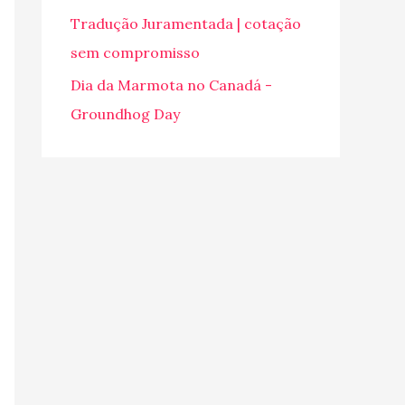
o
Tradução Juramentada | cotação
r
sem compromisso
:
Dia da Marmota no Canadá -
Groundhog Day