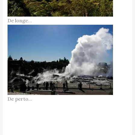
De longe…
De perto…