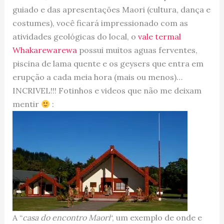
guiado e das apresentações Maori (cultura, dança e
costumes), você ficará impressionado com as
atividades geológicas do local, o
vale termal
Whakarewarewa
possui muitos aguas ferventes,
piscina de lama quente e os geysers que entra em
erupção a cada meia hora (mais ou menos)…
INCRIVEL!!! Fotinhos e videos que não me deixam
mentir
:
A “
casa do encontro Maori
“, um exemplo de onde e