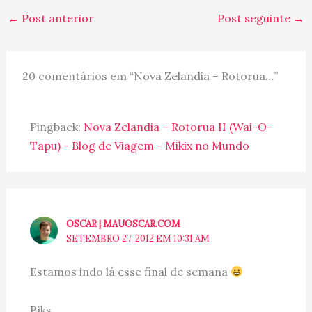
a fruta é chamada de
←
Post anterior
Post seguinte
→
"kiwifruit", para não ser
confundida com…
20 comentários em “Nova Zelandia – Rotorua…”
Pingback:
Nova Zelandia – Rotorua II (Wai-O-
Tapu) - Blog de Viagem - Mikix no Mundo
OSCAR | MAUOSCAR.COM
SETEMBRO 27, 2012 EM 10:31 AM
Estamos indo lá esse final de semana
Bjks