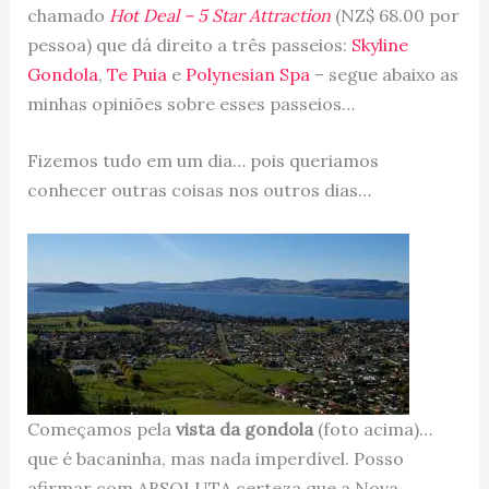
chamado
Hot Deal – 5 Star Attraction
(NZ$ 68.00 por
pessoa) que dá direito a três passeios:
Skyline
Gondola
,
Te Puia
e
Polynesian Spa
– segue abaixo as
minhas opiniões sobre esses passeios…
Fizemos tudo em um dia… pois queriamos
conhecer outras coisas nos outros dias…
Começamos pela
vista da gondola
(foto acima)…
que é bacaninha, mas nada imperdível. Posso
afirmar com ABSOLUTA certeza que a Nova