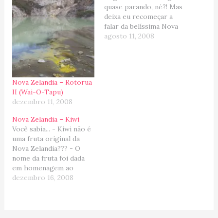
quase parando, né?! Mas
deixa eu recomeçar a
falar da belíssima Nova
Zelândia... e o objetivo
agosto 11, 2008
agora é chega em
Rorotua (a menina dos
olhos da Ilha do Norte)...
Saimos de Auckland e
Nova Zelandia – Rotorua
fizemos um pit-stop em
II (Wai-O-Tapu)
Waitomo para ver as
dezembro 11, 2008
"Minhocas
Fuorescente"…
Nova Zelandia – Kiwi
Você sabia... - Kiwi não é
uma fruta original da
Nova Zelandia??? - O
nome da fruta foi dada
em homenagem ao
pássaro (sem asas)
dezembro 16, 2008
símbolo da Nova
Zelandia, também
chamado kiwi? - Que na
Australia e Nova Zelandia