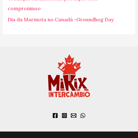
o
compromisso
r
Dia da Marmota no Canadá -Groundhog Day
: