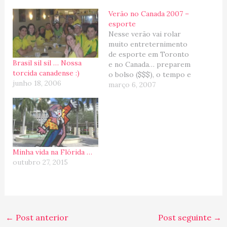
Verão no Canada 2007 –
esporte
Nesse verão vai rolar
muito entreternimento
de esporte em Toronto
Brasil sil sil … Nossa
e no Canada… preparem
torcida canadense :)
o bolso ($$$), o tempo e
junho 18, 2006
a torcida... BRASIL SIL
março 6, 2007
SIL estará em Terras
Geladas (que no verão é
quente... mas a gente
matêm o apelido mesmo
assim eheheheh!). Dia 23
e 24 de Junho -…
Minha vida na Flórida …
outubro 27, 2015
←
Post anterior
Post seguinte
→