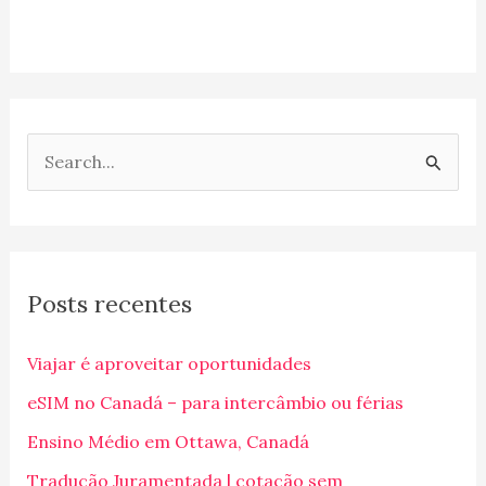
P
e
s
q
Posts recentes
u
i
Viajar é aproveitar oportunidades
s
eSIM no Canadá – para intercâmbio ou férias
a
Ensino Médio em Ottawa, Canadá
r
p
Tradução Juramentada | cotação sem