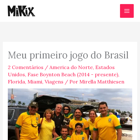
Ir
para
o
conteúdo
Meu primeiro jogo do Brasil
2 Comentários
/
America do Norte
,
Estados
Unidos
,
Fase Boynton Beach (2014 - presente)
,
Florida
,
Miami
,
Viagens
/ Por
Mirella Matthiesen