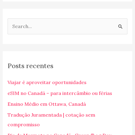
P
e
s
q
Posts recentes
u
i
Viajar é aproveitar oportunidades
s
eSIM no Canadá – para intercâmbio ou férias
a
Ensino Médio em Ottawa, Canadá
r
p
Tradução Juramentada | cotação sem
o
compromisso
r