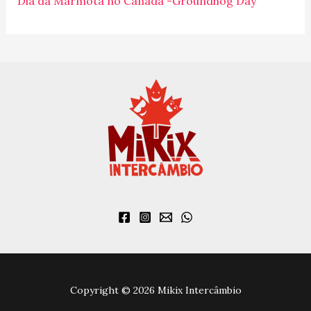
Dia da Marmota no Canadá -Groundhog Day
:
Copyright © 2026 Mikix Intercâmbio