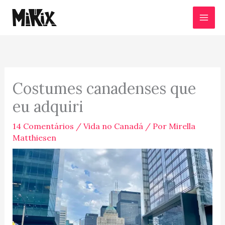
Ir
para
o
conteúdo
Costumes canadenses que
eu adquiri
14 Comentários
/
Vida no Canadá
/ Por
Mirella
Matthiesen