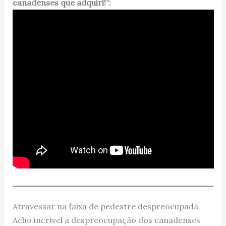
canadenses que adquiri!”:
Atravessar na faixa de pedestre despreocupada
Acho incrível a despreocupação dos canadenses