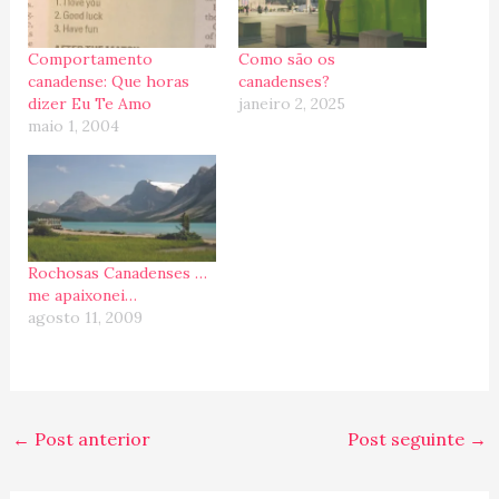
Comportamento
Como são os
canadense: Que horas
canadenses?
dizer Eu Te Amo
janeiro 2, 2025
maio 1, 2004
Rochosas Canadenses …
me apaixonei…
agosto 11, 2009
←
Post anterior
Post seguinte
→