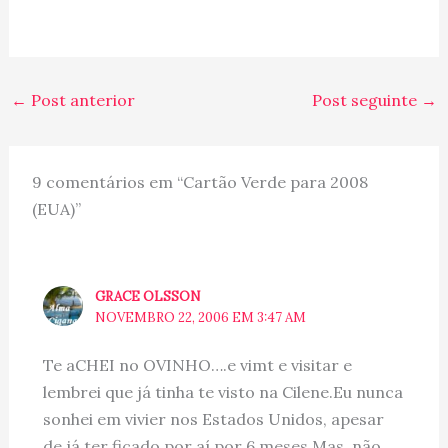
queima de fogos em
frente a Catedral!!! ---x--
- The picture you see in
this post is from what I
call; Homeland! The city
←
Post anterior
Post seguinte
→
where I was…
9 comentários em “Cartão Verde para 2008
(EUA)”
GRACE OLSSON
NOVEMBRO 22, 2006 EM 3:47 AM
Te aCHEI no OVINHO….e vimt e visitar e
lembrei que já tinha te visto na Cilene.Eu nunca
sonhei em vivier nos Estados Unidos, apesar
de já ter ficado por aí por 6 meses.Mas, não