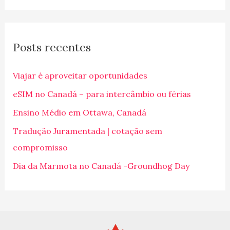
s
q
Posts recentes
u
i
Viajar é aproveitar oportunidades
s
eSIM no Canadá – para intercâmbio ou férias
a
Ensino Médio em Ottawa, Canadá
r
p
Tradução Juramentada | cotação sem
o
compromisso
r
Dia da Marmota no Canadá -Groundhog Day
: