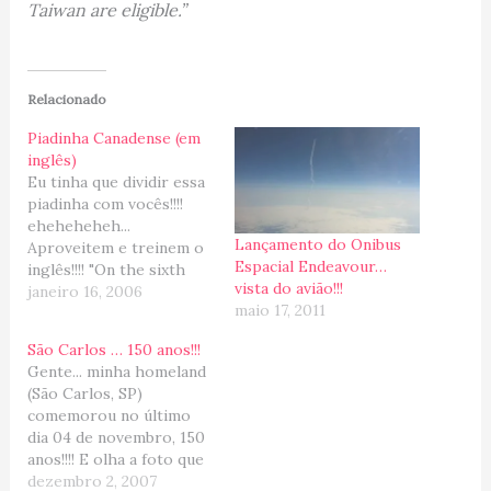
Taiwan are eligible.”
Relacionado
Piadinha Canadense (em
inglês)
Eu tinha que dividir essa
piadinha com vocês!!!!
eheheheheh...
Lançamento do Onibus
Aproveitem e treinem o
Espacial Endeavour…
inglês!!!! "On the sixth
vista do avião!!!
day God turned to the
janeiro 16, 2006
maio 17, 2011
Archangel Gabriel and
said: "Today I am going
São Carlos … 150 anos!!!
to create a land called
Gente... minha homeland
Canada, it will be a land
(São Carlos, SP)
of outstanding natural
comemorou no último
beauty. It shall have tall
dia 04 de novembro, 150
majestic…
anos!!!! E olha a foto que
acabei de recebeu da
dezembro 2, 2007