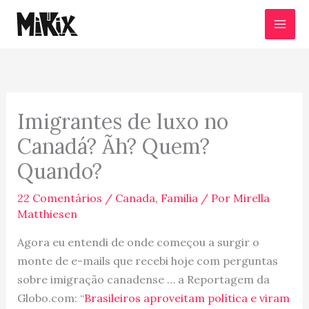
Ir
para
o
conteúdo
Imigrantes de luxo no
Canadá? Ãh? Quem?
Quando?
22 Comentários
/
Canada
,
Familia
/ Por
Mirella
Matthiesen
Agora eu entendi de onde começou a surgir o
monte de e-mails que recebi hoje com perguntas
sobre imigração canadense … a Reportagem da
Globo.com: “
Brasileiros aproveitam política e viram