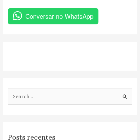
Conversar no WhatsApp
P
e
s
q
Posts recentes
u