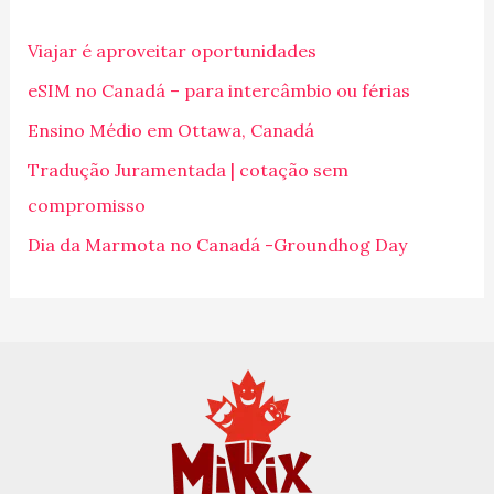
i
Viajar é aproveitar oportunidades
s
eSIM no Canadá – para intercâmbio ou férias
a
Ensino Médio em Ottawa, Canadá
r
p
Tradução Juramentada | cotação sem
o
compromisso
r
Dia da Marmota no Canadá -Groundhog Day
: