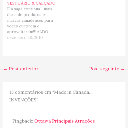
VESTUÁRIO & CALÇADO
E a saga continua... mais
dicas de produtos e
marcas canadenses para
voces curtirem e
aproveitarem!!! ALDO
opção para compras de
dezembro 28, 2010
sapatos masculinos e
femininos. Apesar não
ter a qualidade de
produtos 100% couro
que brasileiros estão
←
Post anterior
Post seguinte
→
acostumados. a Aldo traz
modelos moderninhos e
super descolados para
todas as estações…
13 comentários em “Made in Canada…
INVENÇÕES”
Pingback:
Ottawa Principais Atrações