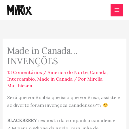
Ir
para
o
conteúdo
Made in Canada…
INVENÇÕES
13 Comentários
/
America do Norte
,
Canada
,
Intercambio
,
Made in Canada
/ Por
Mirella
Matthiesen
Será que você sabia que isso que você usa, assiste e
se diverte foram invenções canadenses???
BLACKBERRY
resposta da companhia canadense
RIM para o iPhone da Apple. Essa linha de