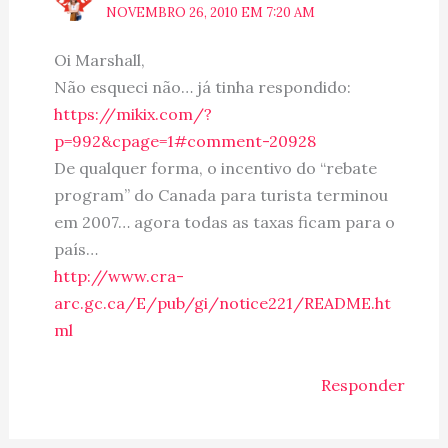
NOVEMBRO 26, 2010 EM 7:20 AM
Oi Marshall,
Não esqueci não… já tinha respondido:
https://mikix.com/?
p=992&cpage=1#comment-20928
De qualquer forma, o incentivo do “rebate
program” do Canada para turista terminou
em 2007… agora todas as taxas ficam para o
país…
http://www.cra-
arc.gc.ca/E/pub/gi/notice221/README.ht
ml
Responder