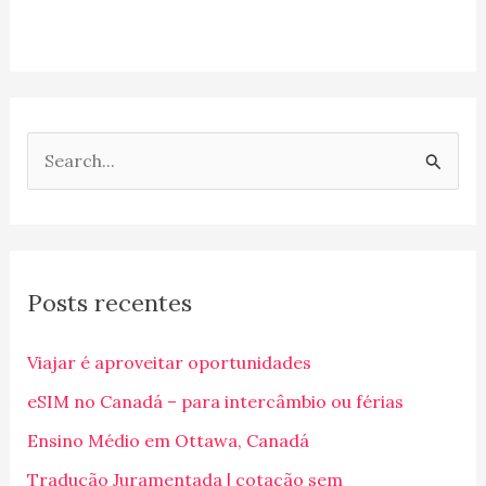
P
e
s
q
Posts recentes
u
i
Viajar é aproveitar oportunidades
s
eSIM no Canadá – para intercâmbio ou férias
a
Ensino Médio em Ottawa, Canadá
r
p
Tradução Juramentada | cotação sem