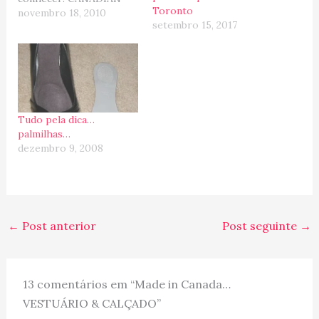
Toronto
TIRE Dizem ser uma das
novembro 18, 2010
setembro 15, 2017
lojas que define o país
(?). Voltado ao setor
automotivo, esportes em
geral e produtos para o
lar e jardim. Boa opção
para quem precisa
renovar as ferramentas
Tudo pela dica…
da…
palmilhas…
dezembro 9, 2008
←
Post anterior
Post seguinte
→
13 comentários em “Made in Canada…
VESTUÁRIO & CALÇADO”