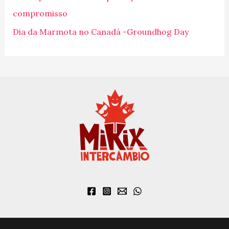
o
compromisso
r
Dia da Marmota no Canadá -Groundhog Day
: