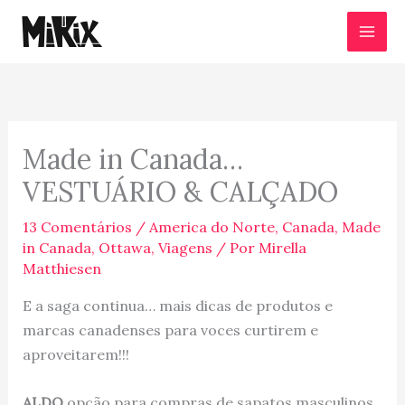
Ir
para
o
conteúdo
Made in Canada…
VESTUÁRIO & CALÇADO
13 Comentários
/
America do Norte
,
Canada
,
Made
in Canada
,
Ottawa
,
Viagens
/ Por
Mirella
Matthiesen
E a saga continua… mais dicas de produtos e
marcas canadenses para voces curtirem e
aproveitarem!!!
ALDO
opção para compras de sapatos masculinos