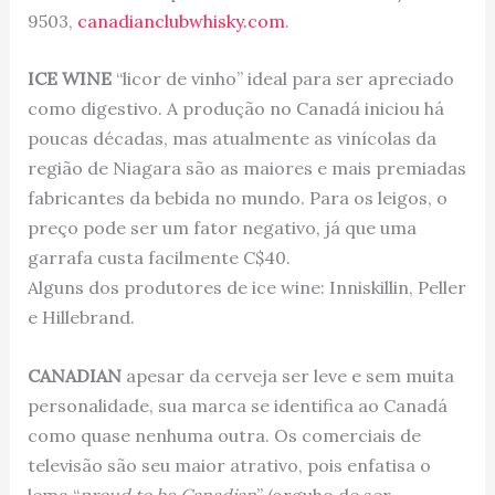
9503,
canadianclubwhisky.com
.
ICE WINE
“licor de vinho” ideal para ser apreciado
como digestivo. A produção no Canadá iniciou há
poucas décadas, mas atualmente as vinícolas da
região de Niagara são as maiores e mais premiadas
fabricantes da bebida no mundo. Para os leigos, o
preço pode ser um fator negativo, já que uma
garrafa custa facilmente C$40.
Alguns dos produtores de ice wine: Inniskillin, Peller
e Hillebrand.
CANADIAN
apesar da cerveja ser leve e sem muita
personalidade, sua marca se identifica ao Canadá
como quase nenhuma outra. Os comerciais de
televisão são seu maior atrativo, pois enfatisa o
lema “
proud to be Canadian
” (orguho de ser