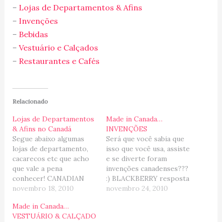
–
Lojas de Departamentos & Afins
–
Invenções
–
Bebidas
–
Vestuário e Calçados
–
Restaurantes e Cafés
Relacionado
Lojas de Departamentos
Made in Canada…
& Afins no Canadá
INVENÇÕES
Segue abaixo algumas
Será que você sabia que
lojas de departamento,
isso que você usa, assiste
cacarecos etc que acho
e se diverte foram
que vale a pena
invenções canadenses???
conhecer! CANADIAN
:) BLACKBERRY resposta
TIRE Dizem ser uma das
novembro 18, 2010
da companhia canadense
novembro 24, 2010
lojas que define o país
RIM para o iPhone da
Made in Canada…
(?). Voltado ao setor
Apple. Essa linha de
VESTUÁRIO & CALÇADO
automotivo, esportes em
SmartPhone,