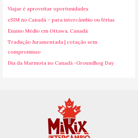
i
Viajar é aproveitar oportunidades
s
eSIM no Canadá – para intercâmbio ou férias
a
Ensino Médio em Ottawa, Canadá
r
p
Tradução Juramentada | cotação sem
o
compromisso
r
Dia da Marmota no Canadá -Groundhog Day
: