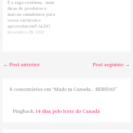
E a saga continua... mais
geral e produtos para o
especialmente usado por
dicas de produtos e
lar e jardim. Boa opção
profissionais, se
marcas canadenses para
para quem precisa
diferencia pela eficiência
voces curtirem e
renovar as ferramentas
em receber e mandar e-
aproveitarem!!! ALDO
da…
mails (ru tinha um e
opção para compras de
dezembro 28, 2010
estou…
sapatos masculinos e
femininos. Apesar não
ter a qualidade de
produtos 100% couro
que brasileiros estão
←
Post anterior
Post seguinte
→
acostumados. a Aldo traz
modelos moderninhos e
super descolados para
todas as estações…
8 comentários em “Made in Canada… BEBIDAS”
Pingback:
14 dias pelo leste do Canadá