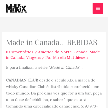
Ir
para
o
conteúdo
Made in Canada… BEBIDAS
8 Comentários
/
America do Norte
,
Canada
,
Made
in Canada
,
Viagens
/ Por
Mirella Matthiesen
E para finalizar a série “
Made in Canada
“…
CANADIAN CLUB
desde o século XIX a marca de
whisky Canadian Club é distribuída e conhecida em
todo mundo. Da próxima vez que for a um bar, peça
uma dose de bebidinha, e saberá que estará
tomando uma especialidade canadense. 519/973-