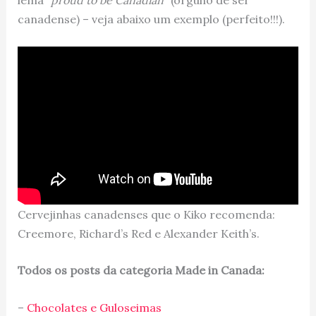
canadense) – veja abaixo um exemplo (perfeito!!!).
Cervejinhas canadenses que o Kiko recomenda:
Creemore, Richard’s Red e Alexander Keith’s.
Todos os posts da categoria Made in Canada:
–
Chocolates e Guloseimas