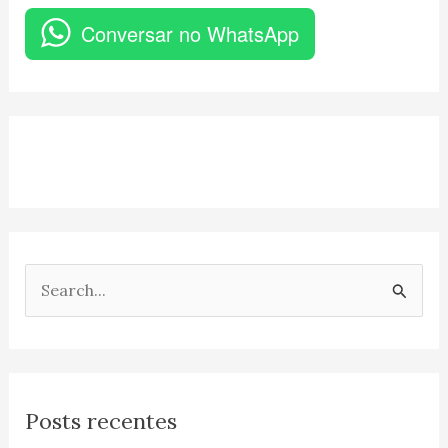
Conversar no WhatsApp
P
e
s
q
Posts recentes
u