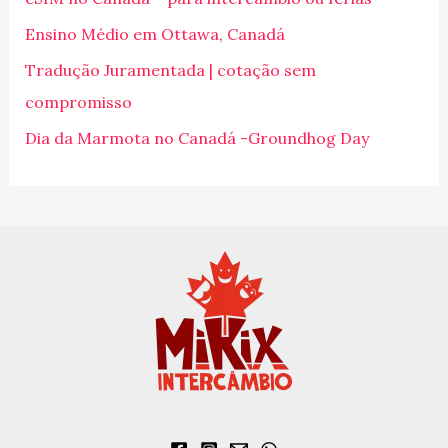
a
Ensino Médio em Ottawa, Canadá
r
p
Tradução Juramentada | cotação sem
o
compromisso
r
Dia da Marmota no Canadá -Groundhog Day
: