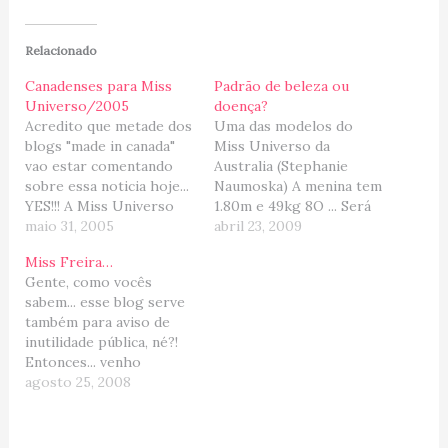
Relacionado
Canadenses para Miss
Padrão de beleza ou
Universo/2005
doença?
Acredito que metade dos
Uma das modelos do
blogs "made in canada"
Miss Universo da
vao estar comentando
Australia (Stephanie
sobre essa noticia hoje...
Naumoska) A menina tem
YES!!! A Miss Universo
1.80m e 49kg 8O ... Será
2005 eh Canadense
maio 31, 2005
que a gente tem MESMO
abril 23, 2009
(assim como eu),
que achar que isso é
Miss Freira…
imigrante (assim como
padrão de beleza?! Pra
Gente, como vocês
eu) e bela (ops... nao
mim é padrão de
sabem... esse blog serve
posso dizer o mesmo
doença... (pronto, falei!)
também para aviso de
:mrgreen: ). Seu nome eh
inutilidade pública, né?!
Natalie Glebova, imigrou
Entonces... venho
da Russia para o
comunicar que a Italia
agosto 25, 2008
Canada…
esta organizando um
concurso de "Miss
Freira"... isso mesmo...