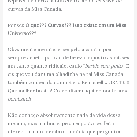
reparei um certo bafafá em torno do excesso de
curvas da Miss Canada.
Pensei:
O que??? Curvas??? Isso existe em um Miss
Universo???
Obviamente me interessei pelo assunto, pois
sempre achei o padrão de beleza imposto as misses
um tanto quanto ridículo, estilo “
barbie sem peito
“. E
eis que vou dar uma olhadinha na tal Miss Canada,
também conhecida como Siera Bearchell… GENTE!!!
Que mulher bonita! Como dizem aqui no norte, uma
bombshell
!
Não conheço absolutamente nada da vida dessa
menina, mas a admirei pela resposta perfeita
oferecida a um membro da mídia que perguntou: