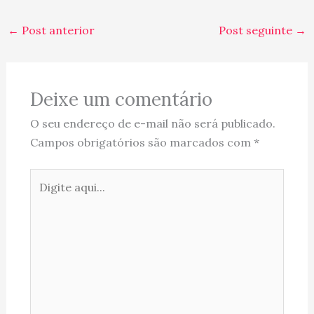
FREIRA!!! As interessadas
podem ler um pouquinho
←
Post anterior
Post seguinte
→
mais aqui:
http://news.bbc.co.uk/2
/hi/europe/7581039.st
m... Com essas inovações
do mundo moderno, só
Deixe um comentário
estou aguardando dia
que…
O seu endereço de e-mail não será publicado.
Campos obrigatórios são marcados com
*
Digite
aqui...