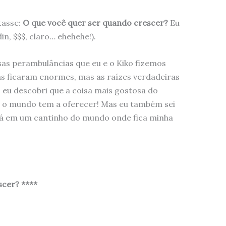
tasse:
O que você quer ser quando crescer?
Eu
, $$$, claro… ehehehe!).
as perambulâncias que eu e o Kiko fizemos
s ficaram enormes, mas as raízes verdadeiras
eu descobri que a coisa mais gostosa do
e o mundo tem a oferecer! Mas eu também sei
 lá em um cantinho do mundo onde fica minha
scer? ****