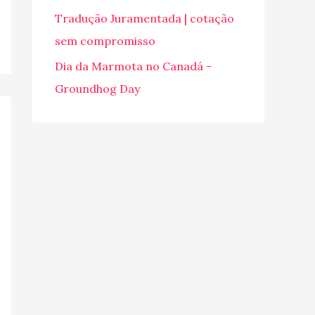
o
Tradução Juramentada | cotação
r
sem compromisso
:
Dia da Marmota no Canadá -
Groundhog Day