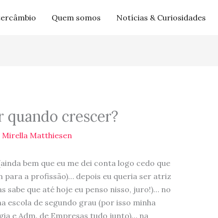
tercâmbio
Quem somos
Notícias & Curiosidades
r quando crescer?
r
Mirella Matthiesen
(ainda bem que eu me dei conta logo cedo que
 para a profissão)… depois eu queria ser atriz
s sabe que até hoje eu penso nisso, juro!)… no
uma escola de segundo grau (por isso minha
ogia e Adm. de Empresas tudo junto)… na