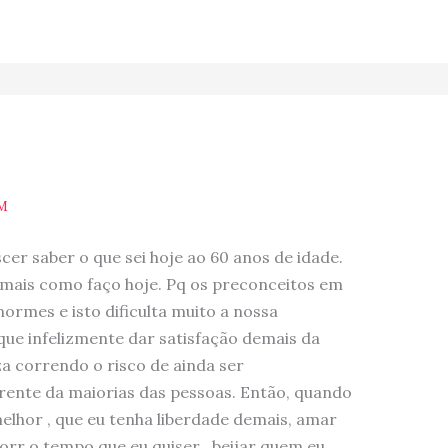
AM
er saber o que sei hoje ao 60 anos de idade.
o mais como faço hoje. Pq os preconceitos em
ormes e isto dificulta muito a nossa
que infelizmente dar satisfação demais da
za correndo o risco de ainda ser
rente da maiorias das pessoas. Então, quando
elhor , que eu tenha liberdade demais, amar
rr o tempo que eu quiser , beijar quem eu