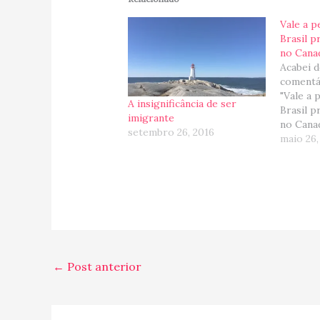
Vale a p
Brasil p
no Cana
Acabei 
comentá
"Vale a 
A insignificância de ser
Brasil p
imigrante
no Canad
setembro 26, 2016
penso, d
maio 26
anos viv
que eu 
pessoa?
Como di
vale a…
←
Post anterior