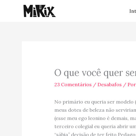
Ir
In
para
o
conteúdo
O que você quer se
23 Comentários
/
Desabafos
/ Po
No primário eu queria ser modelo 
meus dotes de beleza não serviriam
(esse meu ego leonino é demais, ma
terceiro colegial eu queria abrir 
“sábia” decisão de ter feito Pedag