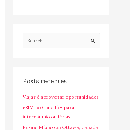
P
e
s
q
u
Posts recentes
i
Viajar é aproveitar oportunidades
s
a
eSIM no Canadá – para
r
intercâmbio ou férias
p
Ensino Médio em Ottawa, Canadá