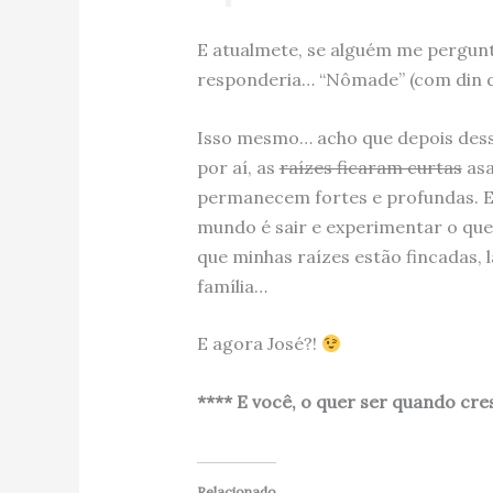
E atualmete, se alguém me pergun
responderia… “Nômade” (com din din
Isso mesmo… acho que depois dess
por aí, as
raízes ficaram curtas
asa
permanecem fortes e profundas. E 
mundo é sair e experimentar o qu
que minhas raízes estão fincadas,
família…
E agora José?!
**** E você, o quer ser quando cre
Relacionado