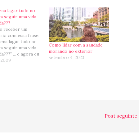
ena lagar tudo no
ra seguir uma vida
da???
de receber um
rio com essa frase:
pena lagar tudo no
Como lidar com a saudade
ra seguir uma vida
morando no exterior
a???" ... e agora eu
setembro 4, 2023
epois de quase 10
, 2009
endo no exterior: o
respondo para essa
 Como avaliar isso?
zer para alguém que
Post seguinte