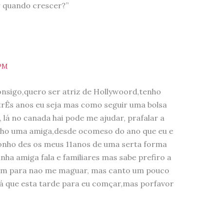
r quando crescer?”
 PM
nsigo,quero ser atriz de Hollywoord,tenho
 trÊs anos eu seja mas como seguir uma bolsa
, lá no canada hai pode me ajudar, prafalar a
enho uma amiga,desde ocomeso do ano que eu e
onho des os meus 11anos de uma serta forma
ha amiga fala e familiares mas sabe prefiro a
alam para nao me maguar, mas canto um pouco
rá que esta tarde para eu comçar,mas porfavor