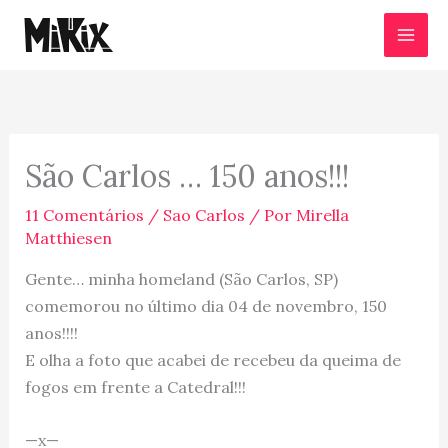
Ir
para
o
conteúdo
São Carlos … 150 anos!!!
11 Comentários
/
Sao Carlos
/ Por
Mirella
Matthiesen
Gente… minha homeland (São Carlos, SP)
comemorou no último dia 04 de novembro, 150
anos!!!!
E olha a foto que acabei de recebeu da queima de
fogos em frente a Catedral!!!
—x—