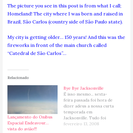
The picture you see in this post is from what I call;
Homeland! The city where I was born and raised in
Brazil, São Carlos (country side of São Paulo state).
My city is getting older… 150 years! And this was the
fireworks in front of the main church called
“Catedral de São Carlos”…
Relacionado
Bye Bye Jacksonville
É isso mesmo... sexta-
feira passada foi hora de
dizer adeus a nossa curta
temporada em
Lançamento do Onibus
Jacksonville. Tudo foi
Espacial Endeavour…
muito rápido... mas foi
fevereiro 13, 2008
vista do avião!!!
muito bom... não