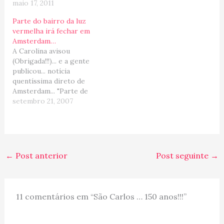
maio 17, 2011
somente por ter tido a
oportunidade de fugir do
Parte do bairro da luz
inverno canadense, mas
vermelha irá fechar em
também (como sempre),
Amsterdam…
pelas pessoas que
A Carolina avisou
encontramos por lá...
(Obrigada!!!)... e a gente
Sempre falta tempo
publicou... notícia
para…
quentíssima direto de
Amsterdam... "Parte de
uma das maiores
setembro 21, 2007
atrações turísticas de
Amsterdã está prestes a
fechar as portas. Um
terço das casas de
prostituição do famoso
←
Post anterior
Post seguinte
→
bairro da Luz Vermelha
será vendido para dar
lugar a residências ou a
estabelecimentos…
11 comentários em “São Carlos … 150 anos!!!”