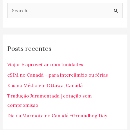
P
e
s
q
Posts recentes
u
i
Viajar é aproveitar oportunidades
s
eSIM no Canadá – para intercâmbio ou férias
a
Ensino Médio em Ottawa, Canadá
r
p
Tradução Juramentada | cotação sem
o
compromisso
r
Dia da Marmota no Canadá -Groundhog Day
: