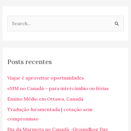
P
e
s
q
Posts recentes
u
i
Viajar é aproveitar oportunidades
s
eSIM no Canadá – para intercâmbio ou férias
a
Ensino Médio em Ottawa, Canadá
r
p
Tradução Juramentada | cotação sem
o
compromisso
r
Dia da Marmota no Canadá -Groundhog Day