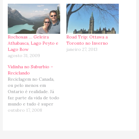
Rochosas … Geleira
Road Trip: Ottawa a
Athabasca, Lago Peyto e
Toronto no Inverno
Lago Bow
janeiro 27, 2013
agosto 31, 2009
Vidinha no Suburbio –
Reciclando
Reciclagem no Canada,
ou pelo menos em
Ontario é realidade. Já
faz parte da vida de todo
mundo e tudo é super
organizadinho. Porém,
outubro 17, 2008
depois que me mudei do
apartamento, senti uma
diferença em se tratando
da vida reciclavel no