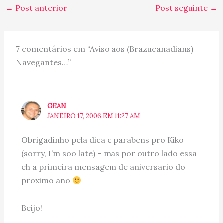
suburbio... o negócio é
←
Post anterior
Post seguinte
→
mais intenso. No ape,
bastava separar…
7 comentários em “Aviso aos (Brazucanadians)
Navegantes…”
GEAN
JANEIRO 17, 2006 EM 11:27 AM
Obrigadinho pela dica e parabens pro Kiko
(sorry, I’m soo late) – mas por outro lado essa
eh a primeira mensagem de aniversario do
proximo ano
Beijo!