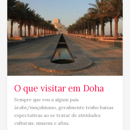
O
que
visitar
em
Doha
O que visitar em Doha
Sempre que vou a algum país
árabe/muçulmano, geralmente tenho baixas
expectativas ao se tratar de atividades
culturais, museus e afins.