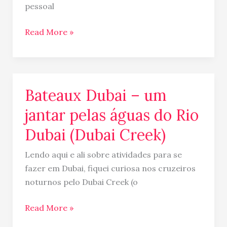
pessoal
Read More »
Bateaux Dubai – um
Bateaux
Dubai
jantar pelas águas do Rio
–
Dubai (Dubai Creek)
um
jantar
Lendo aqui e ali sobre atividades para se
pelas
fazer em Dubai, fiquei curiosa nos cruzeiros
águas
noturnos pelo Dubai Creek (o
do
Rio
Read More »
Dubai