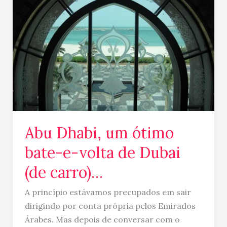
ótimo
bate-
e-
volta
de
Dubai
(de
carro)
…
Abu Dhabi, um ótimo
bate-e-volta de Dubai
(de carro)…
A princípio estávamos precupados em sair
dirigindo por conta própria pelos Emirados
Árabes. Mas depois de conversar com o