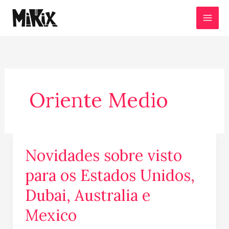
Ir
para
o
conteúdo
Oriente Medio
Novidades sobre visto
Novidades
sobre
para os Estados Unidos,
visto
Dubai, Australia e
para
os
Mexico
Estados