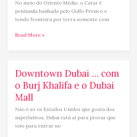
No meio do Oriente Médio, o Catar é
península banhada pelo Golfo Pérsico e
tendo fronteira por terra somente com
Read More »
Downtown Dubai … com
Downtown
Dubai
o Burj Khalifa e o Dubai
…
Mall
com
o
Não é só os Estados Unidos que gosta dos
Burj
superlativos, Dubai está aí para provar que
Khalifa
veio para entrar no
e