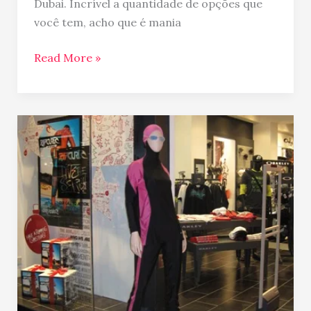
Dubai. Incrível a quantidade de opções que
você tem, acho que é mania
Read More »
Burqini
or
Burkini…
o
biquini
a
la
oriente
médio!