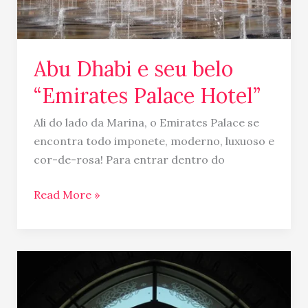
Hotel”
Abu Dhabi e seu belo
“Emirates Palace Hotel”
Ali do lado da Marina, o Emirates Palace se
encontra todo imponete, moderno, luxuoso e
cor-de-rosa! Para entrar dentro do
Read More »
Abu
Dhabi,
um