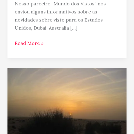
Unidos,
Nosso parceiro “Mundo dos Vistos” nos
Dubai,
enviou alguns informativos sobre as
Australia
novidades sobre visto para os Estados
e
Unidos, Dubai, Australia […]
Mexico
Read More »
Safari
no
deserto
…
onde
aventura
e
romantismo