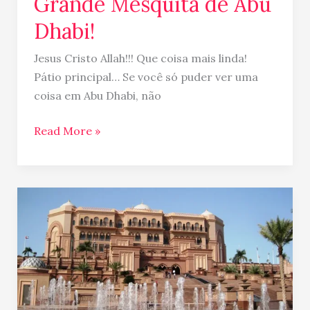
Grande Mesquita de Abu
Dhabi!
Jesus Cristo Allah!!! Que coisa mais linda!
Pátio principal… Se você só puder ver uma
coisa em Abu Dhabi, não
Read More »
Abu
Dhabi
e
seu
belo
“Emirates
Palace