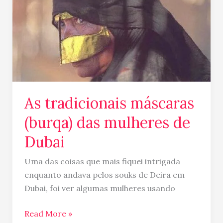
das
mulheres
de
Dubai
As tradicionais máscaras
(burqa) das mulheres de
Dubai
Uma das coisas que mais fiquei intrigada
enquanto andava pelos souks de Deira em
Dubai, foi ver algumas mulheres usando
Read More »