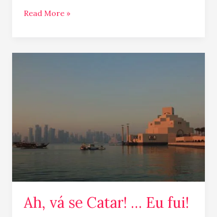
Read More »
Ah,
vá
se
Catar!
…
Eu
fui!
Ah, vá se Catar! … Eu fui!