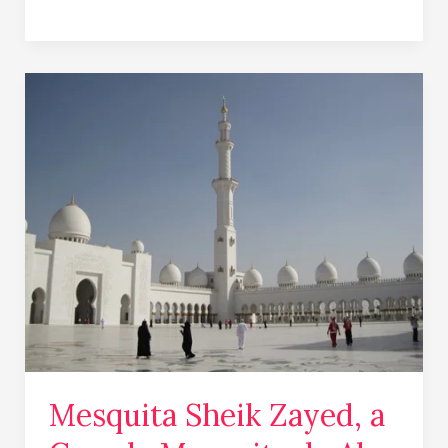
Mesquita
Sheik
Zayed,
a
Grande
Mesquita
de
Abu
Dhabi!
Mesquita Sheik Zayed, a