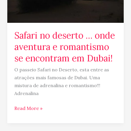
se
encontram
em
Dubai!
Safari no deserto … onde
aventura e romantismo
se encontram em Dubai!
O passeio Safari no Deserto, esta entre as
atrações mais famosas de Dubai. Uma
mistura de adrenalina e romantismo!!!
Adrenalina
Read More »