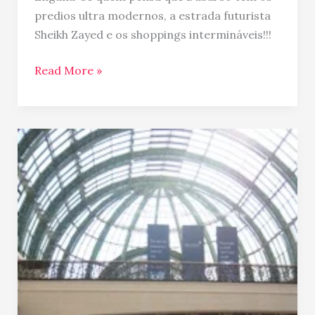
predios ultra modernos, a estrada futurista
Sheikh Zayed e os shoppings intermináveis!!!
Read More »
Shopping
em
Dubai…
Mall
of
the
Emirates
e
Ski
Dubai