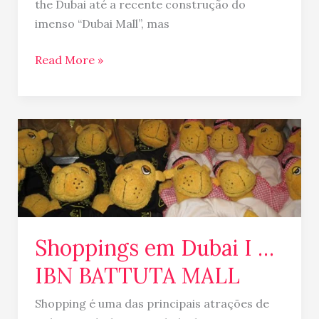
the Dubai até a recente construção do
imenso “Dubai Mall”, mas
Read More »
Shoppings
em
Dubai
I
…
IBN
Shoppings em Dubai I …
BATTUTA
MALL
IBN BATTUTA MALL
Shopping é uma das principais atrações de