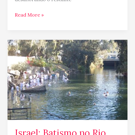
Read More »
Israel:
Batismo
no
Rio
Jordão
Israel: Batismo no Rio