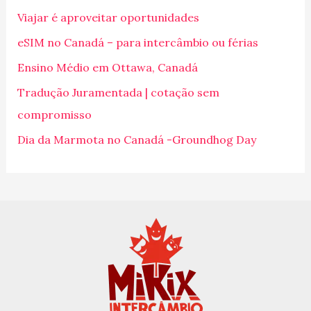
i
Viajar é aproveitar oportunidades
s
eSIM no Canadá – para intercâmbio ou férias
a
Ensino Médio em Ottawa, Canadá
r
p
Tradução Juramentada | cotação sem
o
compromisso
r
Dia da Marmota no Canadá -Groundhog Day
: