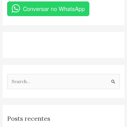
Conversar no WhatsApp
P
e
s
q
Posts recentes
u