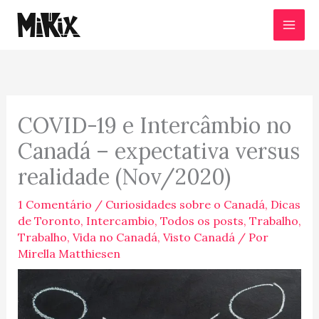
Ir
para
o
conteúdo
COVID-19 e Intercâmbio no
Canadá – expectativa versus
realidade (Nov/2020)
1 Comentário
/
Curiosidades sobre o Canadá
,
Dicas
de Toronto
,
Intercambio
,
Todos os posts
,
Trabalho
,
Trabalho
,
Vida no Canadá
,
Visto Canadá
/ Por
Mirella Matthiesen