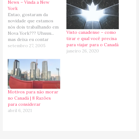
News – Vinda a New
York
Entao, gostaram da
novidade que estamos
nós dois trabalhando em
Visto canadense – como
Nova York??? Uhuuu...
tirar e qual você precisa
mas deixa eu contar
para viajar para o Canadá
como tudo aconteceu
setembro 27, 2005
janeiro 26, 2020
por partes... O projeto
que o Kiko estava
participando em Tampa
acabou... finito!!! Na
verdade poderia ter
durado mais, mas como o
Kiko não estava
Motivos para não morar
gostando do ambiente e
no Canadá | 8 Razões
do…
para considerar
abril 6, 2021