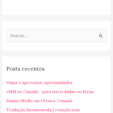
P
e
s
q
Posts recentes
u
i
Viajar é aproveitar oportunidades
s
eSIM no Canadá – para intercâmbio ou férias
a
Ensino Médio em Ottawa, Canadá
r
p
Tradução Juramentada | cotação sem