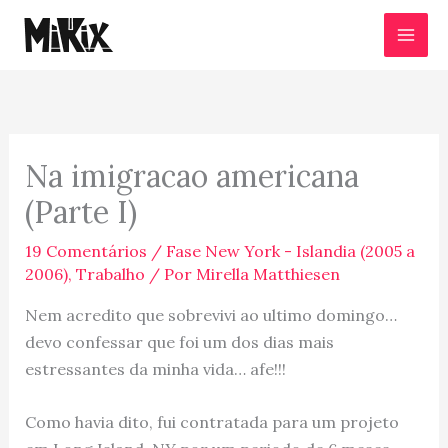
Ir
para
o
conteúdo
Na imigracao americana
(Parte I)
19 Comentários
/
Fase New York - Islandia (2005 a
2006)
,
Trabalho
/ Por
Mirella Matthiesen
Nem acredito que sobrevivi ao ultimo domingo…
devo confessar que foi um dos dias mais
estressantes da minha vida… afe!!!
Como havia dito, fui contratada para um projeto