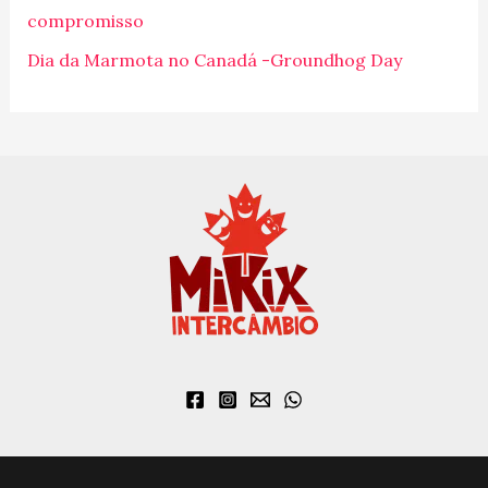
o
compromisso
r
Dia da Marmota no Canadá -Groundhog Day
: