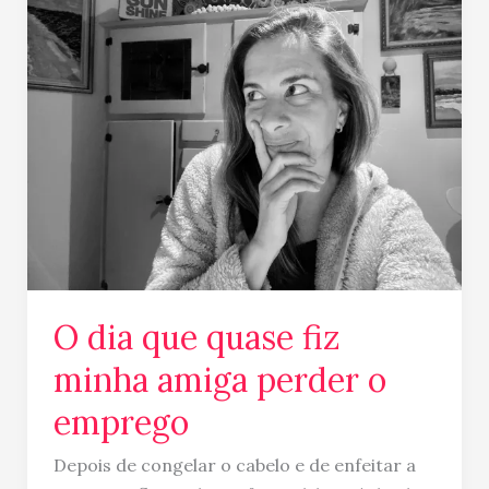
dia
que
quase
fiz
minha
amiga
perder
o
emprego
O dia que quase fiz
minha amiga perder o
emprego
Depois de congelar o cabelo e de enfeitar a