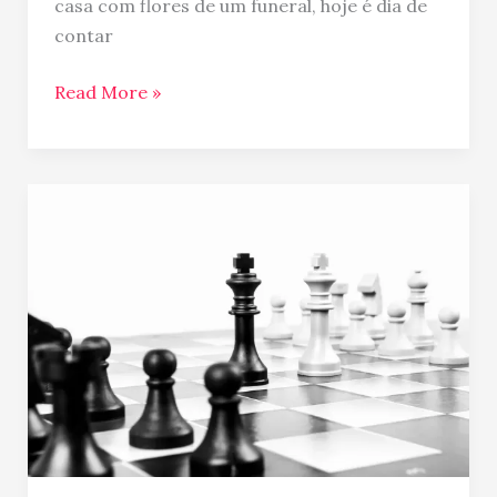
casa com flores de um funeral, hoje é dia de
contar
Read More »
Importância
de
aprender
inglês