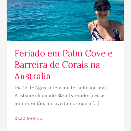
de
Corais
na
Australia
Feriado em Palm Cove e
Barreira de Corais na
Australia
Dia 15 de Agosto tem um feriado aqui em
Brisbane chamado Ekka Day (adoro esse
nome), então, aproveitamos que o […]
Read More »