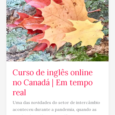
inglês
online
no
Canadá
|
Em
tempo
real
Curso de inglês online
no Canadá | Em tempo
real
Uma das novidades do setor de intercâmbio
aconteceu durante a pandemia, quando as