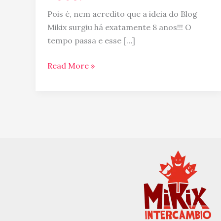
a
Pois é, nem acredito que a ideia do Blog
carta
Mikix surgiu há exatamente 8 anos!!! O
é
tempo passa e esse […]
você!
Read More »