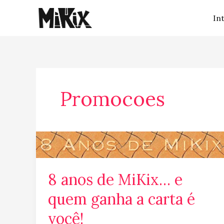
Ir
In
para
o
conteúdo
Promocoes
8
anos
de
8 anos de MiKix… e
MiKix…
e
quem ganha a carta é
quem
você!
ganha