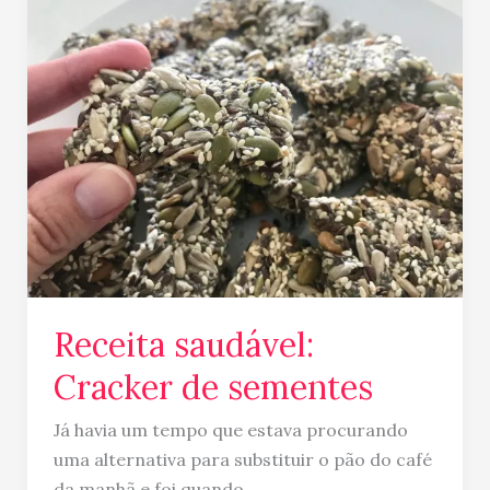
saudável:
Cracker
de
sementes
Receita saudável:
Cracker de sementes
Já havia um tempo que estava procurando
uma alternativa para substituir o pão do café
da manhã e foi quando