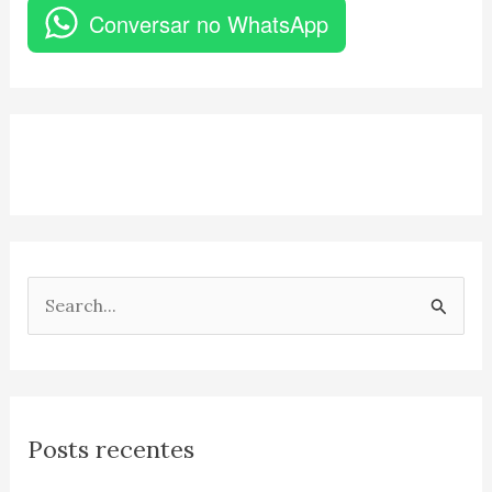
Conversar no WhatsApp
P
e
s
q
Posts recentes
u
i