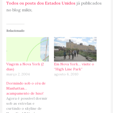
Todos os posts dos Estados Unidos
já publicados
no blog mikix.
Relacionado
Viagem a Nova York (2
Em Nova York… visite o
dias)
“High Line Park”
março 2, 2004
agosto 6, 2010
Dormindo sob o céu de
Manhattan…
acampamento de luxo!
Agora é possível dormir
sob as estrelas e
curtindo o skyline de