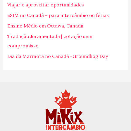
Viajar é aproveitar oportunidades
s
eSIM no Canadá – para intercâmbio ou férias
a
Ensino Médio em Ottawa, Canadá
r
p
Tradução Juramentada | cotação sem
o
compromisso
r
Dia da Marmota no Canadá -Groundhog Day
: