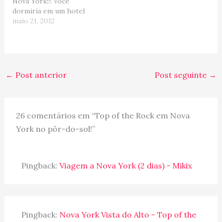
Nova York!!! Você
dormiria em um hotel
assim em Manhattan?
maio 21, 2012
Dormindo ao luar em
Manhattan... Foto por
GQ Australia Acredite se
quiser, mas o novo Hyatt
48 Lex, aberto no ano
←
Post anterior
Post seguinte
→
passado, está lançando
nesse verão americano,
a…
26 comentários em “Top of the Rock em Nova
York no pôr-do-sol!”
Pingback:
Viagem a Nova York (2 dias) - Mikix
Pingback:
Nova York Vista do Alto - Top of the