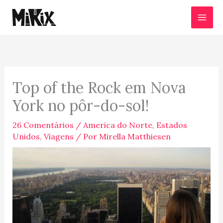
Ir
para
o
conteúdo
Top of the Rock em Nova
York no pôr-do-sol!
26 Comentários
/
America do Norte
,
Estados
Unidos
,
Viagens
/ Por
Mirella Matthiesen