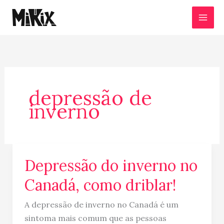
Ir
para
o
conteúdo
depressão de
inverno
Depressão do inverno no
Depressão
do
Canadá, como driblar!
inverno
no
A depressão de inverno no Canadá é um
Canadá,
sintoma mais comum que as pessoas