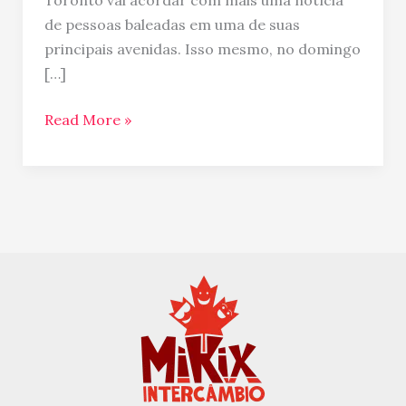
Toronto vai acordar com mais uma notícia
Toronto
de pessoas baleadas em uma de suas
–
principais avenidas. Isso mesmo, no domingo
o
[…]
silêncio
do
Read More »
depois