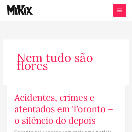
Ir
para
o
conteúdo
Nem tudo são
flores
Acidentes, crimes e
Acidentes,
crimes
atentados em Toronto –
e
o silêncio do depois
atentados
em